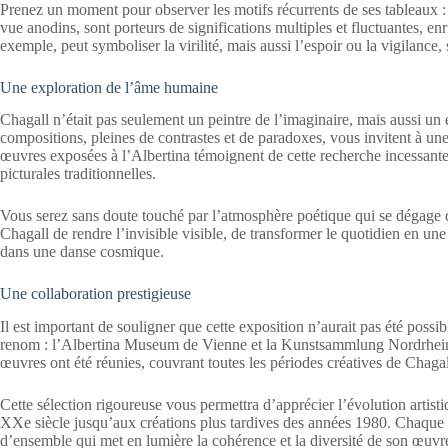
Prenez un moment pour observer les motifs récurrents de ses tableaux : 
vue anodins, sont porteurs de significations multiples et fluctuantes, enr
exemple, peut symboliser la virilité, mais aussi l’espoir ou la vigilance,
Une exploration de l’âme humaine
Chagall n’était pas seulement un peintre de l’imaginaire, mais aussi u
compositions, pleines de contrastes et de paradoxes, vous invitent à un
œuvres exposées à l’Albertina témoignent de cette recherche incessan
picturales traditionnelles.
Vous serez sans doute touché par l’atmosphère poétique qui se dégage de
Chagall de rendre l’invisible visible, de transformer le quotidien en une
dans une danse cosmique.
Une collaboration prestigieuse
Il est important de souligner que cette exposition n’aurait pas été possib
renom : l’Albertina Museum de Vienne et la Kunstsammlung Nordrhein-W
œuvres ont été réunies, couvrant toutes les périodes créatives de Chagal
Cette sélection rigoureuse vous permettra d’apprécier l’évolution artis
XXe siècle jusqu’aux créations plus tardives des années 1980. Chaque ét
d’ensemble qui met en lumière la cohérence et la diversité de son œuvr