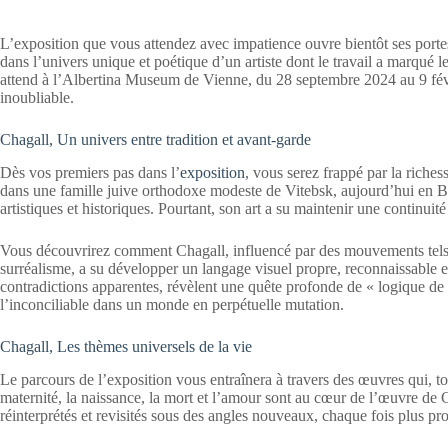
L’exposition que vous attendez avec impatience ouvre bientôt ses porte
dans l’univers unique et poétique d’un artiste dont le travail a marqué 
attend à l’Albertina Museum de Vienne, du 28 septembre 2024 au 9 févr
inoubliable.
Chagall, Un univers entre tradition et avant-garde
Dès vos premiers pas dans l’
exposition
, vous serez frappé par la riches
dans une famille juive orthodoxe modeste de Vitebsk, aujourd’hui en Bi
artistiques et historiques. Pourtant, son art a su maintenir une continuité 
Vous découvrirez comment Chagall, influencé par des mouvements tels q
surréalisme, a su développer un langage visuel propre, reconnaissable en
contradictions apparentes, révèlent une quête profonde de « logique de l’
l’inconciliable dans un monde en perpétuelle mutation.
Chagall, Les thèmes universels de la vie
Le parcours de l’exposition vous entraînera à travers des œuvres qui, to
maternité, la naissance, la mort et l’amour sont au cœur de l’œuvre de 
réinterprétés et revisités sous des angles nouveaux, chaque fois plus pr