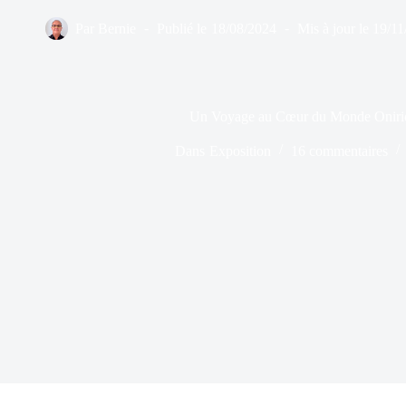
Par
Bernie
Publié le
18/08/2024
Mis à jour le
19/11
Un Voyage au Cœur du Monde Oniriq
Dans
Exposition
16 commentaires