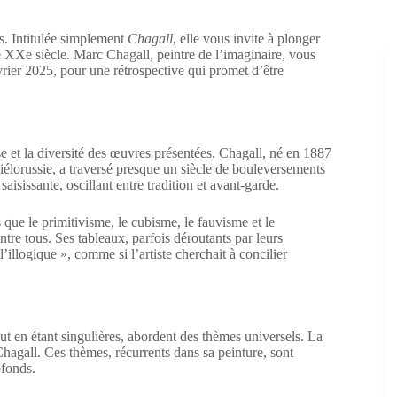
s. Intitulée simplement
Chagall
, elle vous invite à plonger
le XXe siècle. Marc Chagall, peintre de l’imaginaire, vous
ier 2025, pour une rétrospective qui promet d’être
se et la diversité des œuvres présentées. Chagall, né en 1887
élorussie, a traversé presque un siècle de bouleversements
saisissante, oscillant entre tradition et avant-garde.
ue le primitivisme, le cubisme, le fauvisme et le
tre tous. Ses tableaux, parfois déroutants par leurs
illogique », comme si l’artiste cherchait à concilier
ut en étant singulières, abordent des thèmes universels. La
Chagall. Ces thèmes, récurrents dans sa peinture, sont
ofonds.