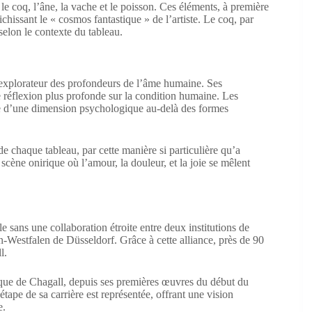
le coq, l’âne, la vache et le poisson. Ces éléments, à première
ichissant le « cosmos fantastique » de l’artiste. Le coq, par
 selon le contexte du tableau.
n explorateur des profondeurs de l’âme humaine. Ses
e réflexion plus profonde sur la condition humaine. Les
te d’une dimension psychologique au-delà des formes
 chaque tableau, par cette manière si particulière qu’a
 scène onirique où l’amour, la douleur, et la joie se mêlent
le sans une collaboration étroite entre deux institutions de
estfalen de Düsseldorf. Grâce à cette alliance, près de 90
l.
tique de Chagall, depuis ses premières œuvres du début du
ape de sa carrière est représentée, offrant une vision
e.