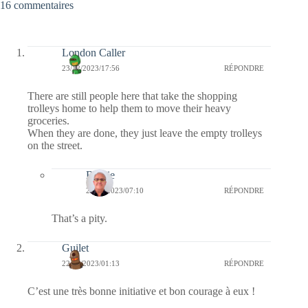
16 commentaires
London Caller
23/12/2023/17:56
RÉPONDRE
There are still people here that take the shopping
trolleys home to help them to move their heavy
groceries.
When they are done, they just leave the empty trolleys
on the street.
Bernie
28/12/2023/07:10
RÉPONDRE
That’s a pity.
Guilet
22/12/2023/01:13
RÉPONDRE
C’est une très bonne initiative et bon courage à eux !