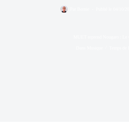
Par
Bernie
Publié le
04/10/2
MUET reprend Nougaro : Le
Dans
Musique
Temps de l