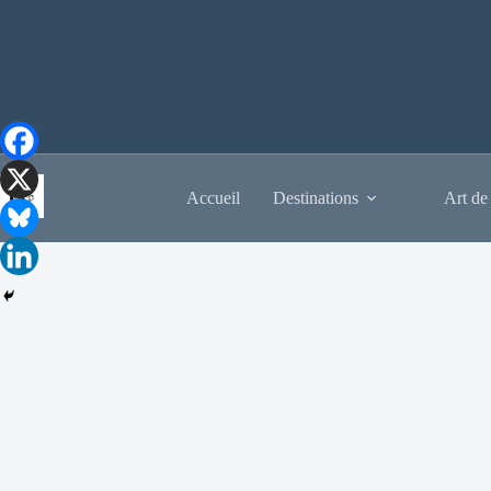
Passer
au
contenu
Accueil
Destinations
Art de