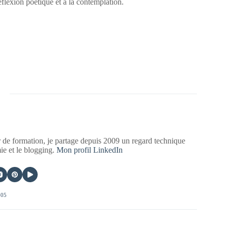
flexion poétique et à la contemplation.
 de formation, je partage depuis 2009 un regard technique
mie et le blogging.
Mon profil LinkedIn
405