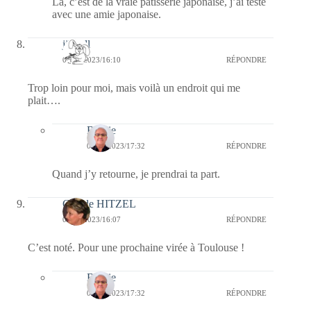
Là, c’est de la vraie pâtisserie japonaise, j’ai testé
avec une amie japonaise.
jill bill
04/10/2023/16:10
RÉPONDRE
Trop loin pour moi, mais voilà un endroit qui me
plait….
Bernie
05/10/2023/17:32
RÉPONDRE
Quand j’y retourne, je prendrai ta part.
Claude HITZEL
04/10/2023/16:07
RÉPONDRE
C’est noté. Pour une prochaine virée à Toulouse !
Bernie
05/10/2023/17:32
RÉPONDRE