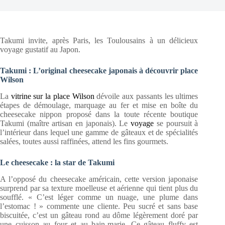
Takumi invite, après Paris, les Toulousains à un délicieux
voyage gustatif au Japon.
Takumi : L’original cheesecake japonais à découvrir place
Wilson
La
vitrine sur la place Wilson
dévoile aux passants les ultimes
étapes de démoulage, marquage au fer et mise en boîte du
cheesecake nippon proposé dans la toute récente boutique
Takumi (maître artisan en japonais). Le
voyage
se poursuit à
l’intérieur dans lequel une gamme de gâteaux et de spécialités
salées, toutes aussi raffinées, attend les fins gourmets.
Le cheesecake : la star de Takumi
A l’opposé du cheesecake américain, cette version japonaise
surprend par sa texture moelleuse et aérienne qui tient plus du
soufflé. « C’est léger comme un nuage, une plume dans
l’estomac ! » commente une cliente. Peu sucré et sans base
biscuitée, c’est un gâteau rond au dôme légèrement doré par
une cuisson au four et au bain-marie. Ce gâteau fluffy est