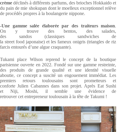
crème
déclinés à différents parfums, des brioches Hokkaido et
du pain de mie shokupan dont le moelleux exceptionnel relève
de procédés propres à la boulangerie nippone.
-Une gamme salée élaborée par des traiteurs maison
.
On y trouve des bentos, des salades,
des sandos (classiques sandwiches de
la street food japonaise) et les fameux onigris (triangles de riz
farcis entourés d’une algue craquante).
Tukami place Wilson reprend le concept de la boutique
parisienne ouverte en 2022. Fondé sur une gamme restreinte,
des produits de grande qualité et une identité visuelle
aboutie, ce concept a suscité un engouement immédiat. Les
premiers retours toulousains sont prometteurs et
conforte Julien Cabannes dans son projet. Après Eat Sushi
et Niji, Moshi, il semble une évidence de
retrouver cet entrepreneur toulousain à la tête de Takumi !