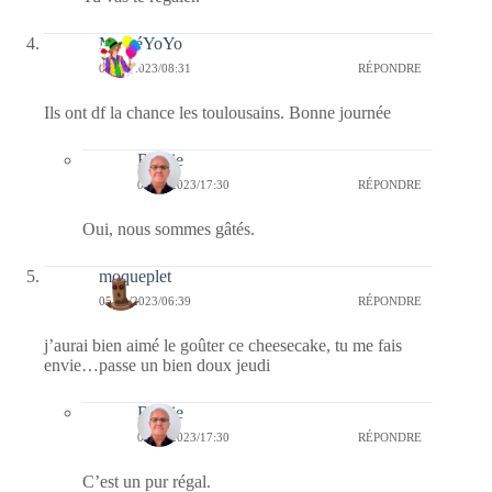
MéméYoYo
05/10/2023/08:31
RÉPONDRE
Ils ont df la chance les toulousains. Bonne journée
Bernie
05/10/2023/17:30
RÉPONDRE
Oui, nous sommes gâtés.
moqueplet
05/10/2023/06:39
RÉPONDRE
j’aurai bien aimé le goûter ce cheesecake, tu me fais
envie…passe un bien doux jeudi
Bernie
05/10/2023/17:30
RÉPONDRE
C’est un pur régal.