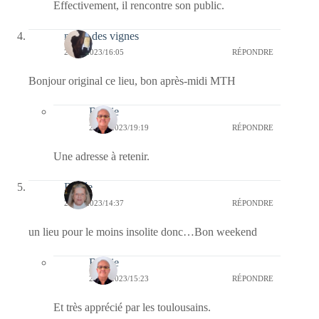
Effectivement, il rencontre son public.
marie des vignes
28/10/2023/16:05
RÉPONDRE
Bonjour original ce lieu, bon après-midi MTH
Bernie
28/10/2023/19:19
RÉPONDRE
Une adresse à retenir.
Renée
28/10/2023/14:37
RÉPONDRE
un lieu pour le moins insolite donc…Bon weekend
Bernie
28/10/2023/15:23
RÉPONDRE
Et très apprécié par les toulousains.