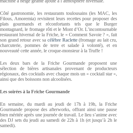
machine à neige géante ajoute à l’atmosphère hivernale.
Côté gastronomie, les restaurants toulousains (les MAC, les
Filous, Amoremia) revisitent leurs recettes pour proposer des
plats gourmands et réconfortants tels que le Burger
montagnard, le fromage rôti et le Mont d’Or. L’incontournable
restaurant hivernal de la Friche, le « Comment Savoie ? », fait
son grand retour avec sa
célèbre Raclette
(fromage au lait cru,
charcuterie, pommes de terre et salade à volonté), et en
nouveauté cette année, le croque-monsieur à la Truffe !
Les deux bars de la Friche Gourmande proposent une
sélection de bières artisanales provenant de producteurs
régionaux, des cocktails avec chaque mois un « cocktail star »,
ainsi que des boissons non alcoolisées.
Les soirées à la Friche Gourmande
En semaine, du mardi au jeudi de 17h à 19h, la Friche
Gourmande propose des afterworks, offrant ainsi une pause
bien méritée après une journée de travail. Le lieu s’anime avec
des DJ sets du jeudi au samedi de 22h à 1h (et jusqu’à 2h le
samedi).