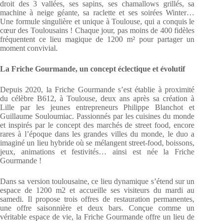
droit des 3 vallées, ses sapins, ses chamallows grillés, sa
machine à neige géante, sa raclette et ses soirées Winter…
Une formule singulière et unique à Toulouse, qui a conquis le
cœur des Toulousains ! Chaque jour, pas moins de 400 fidèles
fréquentent ce lieu magique de 1200 m² pour partager un
moment convivial.
La Friche Gourmande, un concept éclectique et évolutif
Depuis 2020, la Friche Gourmande s’est établie à proximité
du célèbre B612, à Toulouse, deux ans après sa création à
Lille par les jeunes entrepreneurs Philippe Blanchot et
Guillaume Souloumiac. Passionnés par les cuisines du monde
et inspirés par le concept des marchés de street food, encore
rares à l’époque dans les grandes villes du monde, le duo a
imaginé un lieu hybride où se mélangent street-food, boissons,
jeux, animations et festivités… ainsi est née la Friche
Gourmande !
Dans sa version toulousaine, ce lieu dynamique s’étend sur un
espace de 1200 m2 et accueille ses visiteurs du mardi au
samedi. Il propose trois offres de restauration permanentes,
une offre saisonnière et deux bars. Conçue comme un
véritable espace de vie, la Friche Gourmande offre un lieu de