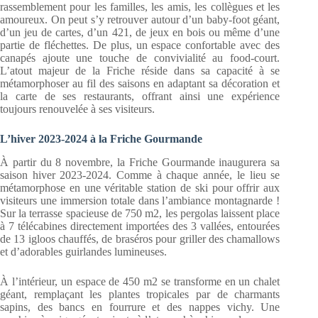
rassemblement pour les familles, les amis, les collègues et les
amoureux. On peut s’y retrouver autour d’un baby-foot géant,
d’un jeu de cartes, d’un 421, de jeux en bois ou même d’une
partie de fléchettes. De plus, un espace confortable avec des
canapés ajoute une touche de convivialité au food-court.
L’atout majeur de la Friche réside dans sa capacité à se
métamorphoser au fil des saisons en adaptant sa décoration et
la carte de ses restaurants, offrant ainsi une expérience
toujours renouvelée à ses visiteurs.
L’hiver 2023-2024 à la Friche Gourmande
À partir du 8 novembre, la Friche Gourmande inaugurera sa
saison hiver 2023-2024. Comme à chaque année, le lieu se
métamorphose en une véritable station de ski pour offrir aux
visiteurs une immersion totale dans l’ambiance montagnarde !
Sur la terrasse spacieuse de 750 m2, les pergolas laissent place
à 7 télécabines directement importées des 3 vallées, entourées
de 13 igloos chauffés, de braséros pour griller des chamallows
et d’adorables guirlandes lumineuses.
À l’intérieur, un espace de 450 m2 se transforme en un chalet
géant, remplaçant les plantes tropicales par de charmants
sapins, des bancs en fourrure et des nappes vichy. Une