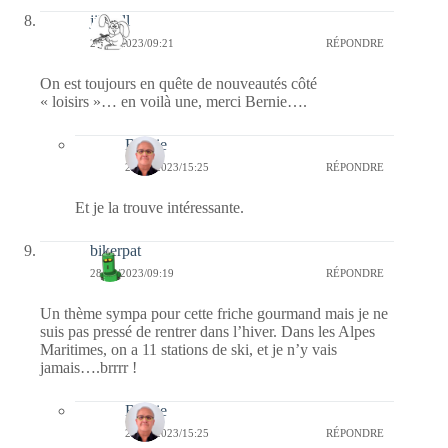
jill bill
28/10/2023/09:21
RÉPONDRE
On est toujours en quête de nouveautés côté
« loisirs »… en voilà une, merci Bernie….
Bernie
28/10/2023/15:25
RÉPONDRE
Et je la trouve intéressante.
bikerpat
28/10/2023/09:19
RÉPONDRE
Un thème sympa pour cette friche gourmand mais je ne
suis pas pressé de rentrer dans l’hiver. Dans les Alpes
Maritimes, on a 11 stations de ski, et je n’y vais
jamais….brrrr !
Bernie
28/10/2023/15:25
RÉPONDRE