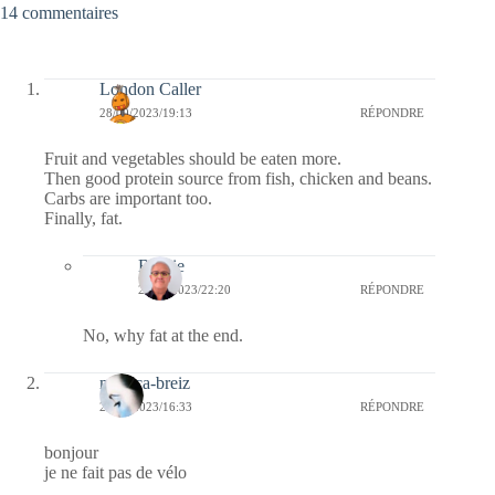
14 commentaires
London Caller
28/09/2023/19:13
RÉPONDRE
Fruit and vegetables should be eaten more.
Then good protein source from fish, chicken and beans.
Carbs are important too.
Finally, fat.
Bernie
28/09/2023/22:20
RÉPONDRE
No, why fat at the end.
monica-breiz
28/09/2023/16:33
RÉPONDRE
bonjour
je ne fait pas de vélo