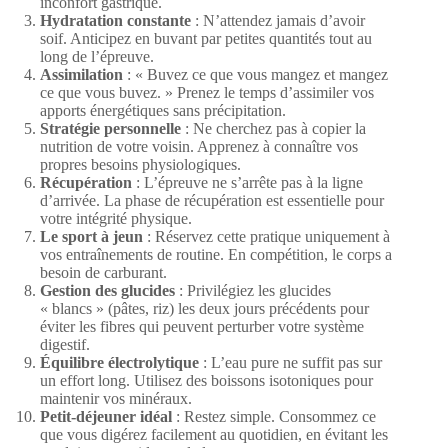
inconfort gastrique.
Hydratation constante
: N’attendez jamais d’avoir
soif. Anticipez en buvant par petites quantités tout au
long de l’épreuve.
Assimilation
: « Buvez ce que vous mangez et mangez
ce que vous buvez. » Prenez le temps d’assimiler vos
apports énergétiques sans précipitation.
Stratégie personnelle
: Ne cherchez pas à copier la
nutrition de votre voisin. Apprenez à connaître vos
propres besoins physiologiques.
Récupération
: L’épreuve ne s’arrête pas à la ligne
d’arrivée. La phase de récupération est essentielle pour
votre intégrité physique.
Le sport à jeun
: Réservez cette pratique uniquement à
vos entraînements de routine. En compétition, le corps a
besoin de carburant.
Gestion des glucides
: Privilégiez les glucides
« blancs » (pâtes, riz) les deux jours précédents pour
éviter les fibres qui peuvent perturber votre système
digestif.
Équilibre électrolytique
: L’eau pure ne suffit pas sur
un effort long. Utilisez des boissons isotoniques pour
maintenir vos minéraux.
Petit-déjeuner idéal
: Restez simple. Consommez ce
que vous digérez facilement au quotidien, en évitant les