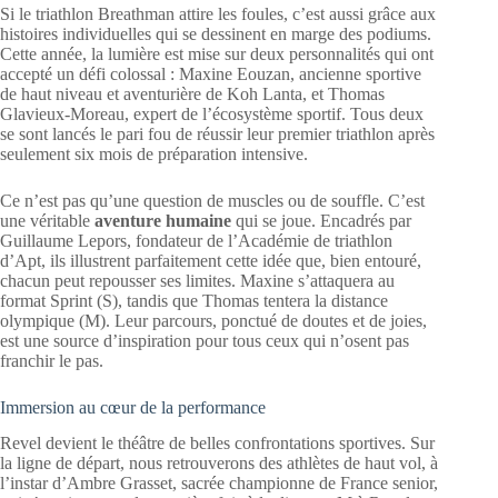
Si le triathlon Breathman attire les foules, c’est aussi grâce aux
histoires individuelles qui se dessinent en marge des podiums.
Cette année, la lumière est mise sur deux personnalités qui ont
accepté un défi colossal : Maxine Eouzan, ancienne sportive
de haut niveau et aventurière de Koh Lanta, et Thomas
Glavieux-Moreau, expert de l’écosystème sportif. Tous deux
se sont lancés le pari fou de réussir leur premier triathlon après
seulement six mois de préparation intensive.
Ce n’est pas qu’une question de muscles ou de souffle. C’est
une véritable
aventure humaine
qui se joue. Encadrés par
Guillaume Lepors, fondateur de l’Académie de triathlon
d’Apt, ils illustrent parfaitement cette idée que, bien entouré,
chacun peut repousser ses limites. Maxine s’attaquera au
format Sprint (S), tandis que Thomas tentera la distance
olympique (M). Leur parcours, ponctué de doutes et de joies,
est une source d’inspiration pour tous ceux qui n’osent pas
franchir le pas.
Immersion au cœur de la performance
Revel devient le théâtre de belles confrontations sportives. Sur
la ligne de départ, nous retrouverons des athlètes de haut vol, à
l’instar d’Ambre Grasset, sacrée championne de France senior,