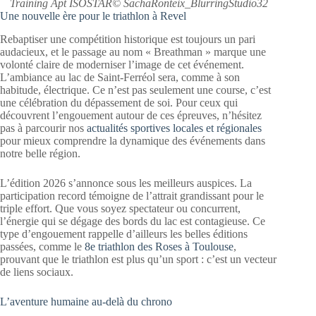
Training Apt ISOSTAR© SachaRonteix_BlurringStudio32
Une nouvelle ère pour le triathlon à Revel
Rebaptiser une compétition historique est toujours un pari
audacieux, et le passage au nom « Breathman » marque une
volonté claire de moderniser l’image de cet événement.
L’ambiance au lac de Saint-Ferréol sera, comme à son
habitude, électrique. Ce n’est pas seulement une course, c’est
une célébration du dépassement de soi. Pour ceux qui
découvrent l’engouement autour de ces épreuves, n’hésitez
pas à parcourir nos
actualités sportives locales et régionales
pour mieux comprendre la dynamique des événements dans
notre belle région.
L’édition 2026 s’annonce sous les meilleurs auspices. La
participation record témoigne de l’attrait grandissant pour le
triple effort. Que vous soyez spectateur ou concurrent,
l’énergie qui se dégage des bords du lac est contagieuse. Ce
type d’engouement rappelle d’ailleurs les belles éditions
passées, comme le
8e triathlon des Roses à Toulouse
,
prouvant que le triathlon est plus qu’un sport : c’est un vecteur
de liens sociaux.
L’aventure humaine au-delà du chrono