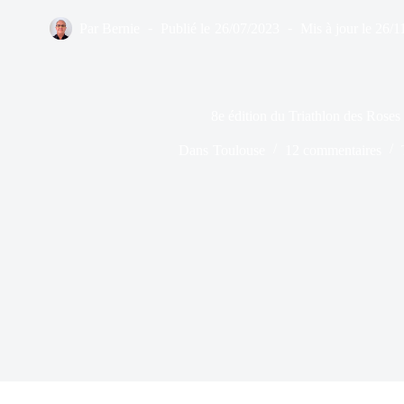
Par
Bernie
Publié le
26/07/2023
Mis à jour le
26/1
8e édition du Triathlon des Roses
Dans
Toulouse
12 commentaires