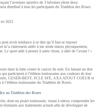
traçant l’aventure sportive de 3 héroïnes (dont deux
sera distribué à tous les participants du Triathlon des Roses
s en 2022
 peut avoir tendance à se dire qu’il faut se reposer
sport m’a clairement aidée à me sentir mieux physiquement,
e. Le sport aide à penser à autre chose, à aller de l’avant ! »
urs dans la lutte contre le cancer du sein. En faisant un don
 qui participent à l’édition toulousaine aux couleurs de leur
n La Croisée, GESER-BEST, SCLE SFE, AXA ATOUT COEUR et
s à l’édition toulousaine du Triathlon de Roses.
râce au Triathlon des Roses
che, dont un projet toulousain, visant à mieux comprendre les
et résistants aux traitements actuels afin de développer de