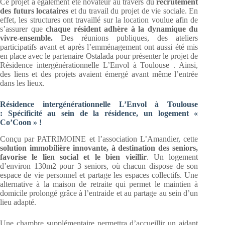
Ce projet a également été novateur au travers du
recrutement
des futurs locataires
et du travail du projet de vie sociale. En
effet, les structures ont travaillé sur la location voulue afin de
s’assurer que
chaque résident adhère à la dynamique du
vivre-ensemble.
Des réunions publiques, des ateliers
participatifs avant et après l’emménagement ont aussi été mis
en place avec le partenaire Ostalada pour présenter le projet de
Résidence intergénérationnelle L’Envol à Toulouse . Ainsi,
des liens et des projets avaient émergé avant même l’entrée
dans les lieux.
Résidence intergénérationnelle L’Envol à Toulouse
:
Spécificité au sein de la résidence, un logement «
Co’Coon » !
Conçu par PATRIMOINE et l’association L’Amandier, cette
solution immobilière innovante, à destination des seniors,
favorise le lien social et le bien vieillir
. Un logement
d’environ 130m2 pour 3 seniors, où chacun dispose de son
espace de vie personnel et partage les espaces collectifs. Une
alternative à la maison de retraite qui permet le maintien à
domicile prolongé grâce à l’entraide et au partage au sein d’un
lieu adapté.
Une chambre supplémentaire permettra d’accueillir un aidant