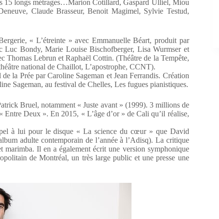
 ses 15 longs métrages…Marion Cotillard, Gaspard Ulliel, Miou
 Deneuve, Claude Brasseur, Benoit Magimel, Sylvie Testud,
rgerie, « L’étreinte » avec Emmanuelle Béart, produit par
avec Luc Bondy, Marie Louise Bischofberger, Lisa Wurmser et
vec Thomas Lebrun et Raphaël Cottin. (Théâtre de la Tempête,
théâtre national de Chaillot, L’apostrophe, CCNT).
val de la Prée par Caroline Sageman et Jean Ferrandis. Création
line Sageman, au festival de Chelles, Les fugues pianistiques.
e Patrick Bruel, notamment « Juste avant » (1999). 3 millions de
« Entre Deux ». En 2015, « L’âge d’or » de Cali qu’il réalise,
appel à lui pour le disque « La science du cœur » que David
 album adulte contemporain de l’année à l’Adisq). La critique
 et marimba. Il en a également écrit une version symphonique
politain de Montréal, un très large public et une presse une