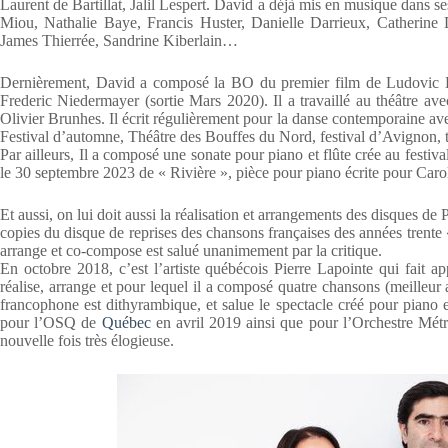
Laurent de Bartillat, Jalil Lespert. David a déjà mis en musique dans
Miou, Nathalie Baye, Francis Huster, Danielle Darrieux, Catherine
James Thierrée, Sandrine Kiberlain…
Dernièrement, David a composé la BO du premier film de Ludovic Be
Frederic Niedermayer (sortie Mars 2020). Il a travaillé au théâtre 
Olivier Brunhes. Il écrit régulièrement pour la danse contemporaine a
Festival d’automne, Théâtre des Bouffes du Nord, festival d’Avignon, 
Par ailleurs, Il a composé une sonate pour piano et flûte crée au festi
le 30 septembre 2023 de « Rivière », pièce pour piano écrite pour Caro
Et aussi, on lui doit aussi la réalisation et arrangements des disques d
copies du disque de reprises des chansons françaises des années trente 
arrange et co-compose est salué unanimement par la critique.
En octobre 2018, c’est l’artiste québécois Pierre Lapointe qui fait 
réalise, arrange et pour lequel il a composé quatre chansons (meilleur
francophone est dithyrambique, et salue le spectacle créé pour piano
pour l’OSQ de
Québec
en avril 2019 ainsi que pour l’Orchestre Métro
nouvelle fois très élogieuse.