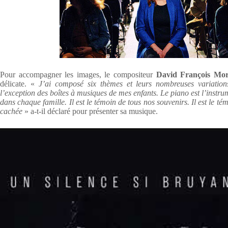
Pour accompagner les images, le compositeur
David François Mo
délicate. «
J’ai composé six thèmes et leurs nombreuses variation
l’exception des boîtes à musiques de mes enfants. Le piano est l’instrum
dans chaque famille. Il est le témoin de tous nos souvenirs. Il est le tém
cachée
» a-t-il déclaré pour présenter sa musique.