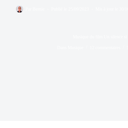
Par
Bernie
Publié le
25/09/2023
Mis à jour le
30/1
Musique du film Un silence si
Dans
Musique
12 commentaires