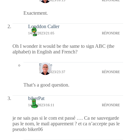
17/09/2023/10:13
RÉPONDRE
Exactement.
Londdon Caller
14/09/2023/21:05
RÉPONDRE
Oh I wonder it would be the same to sign ABC (the
alphabet) in English and French?
Bernie
14/09/2023/23:37
RÉPONDRE
That’s a good question.
bikerPat
14/09/2023/16:11
RÉPONDRE
je ne sais pas si le com est passé …. Ca ne sauvegarde
pas le nom, le mail apparement ? et ca n’accepte pas le
pseudo biker06