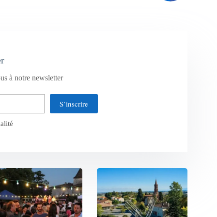
er
us à notre newsletter
S’inscrire
alité