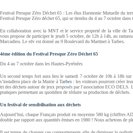
Festival Presque Zéro Déchet 65 : Les élus Harmonie Mutuelle du terri
Festival Presque Zéro déchet 65, qui se tiendra du 4 au 7 octobre dans 
En collaboration avec la MNT et le service propreté de la ville de Ta
vous propose de participer le jeudi 5 octobre, de 12h à 14h, au ramas
Marcadieu. Le rdv est donné au 9 Boulevard du Martinet à Tarbes.
4ème édition du Festival Presque Zéro Déchet 65
Du 4 au 7 octobre dans les Hautes-Pyrénées
Un second temps fort aura lieu le samedi 7 octobre de 10h à 18h sur
s’installera place de la Mairie à
Tarbes
: les visiteurs pourront créer le
tri des déchets autour de jeux proposés par l’association ECO DELS. L’
pratiques permettant au quotidien de réduire sa production de déchets.
Un festival de sensibilisation aux déchets
Aujourd’hui, chaque Français produit en moyenne 580 kg (chiffres
double par rapport aux quantités émises en 1980 ! Nous achetons de plu
Il est temps de changer ces comportements afin de diminuer la pollutio