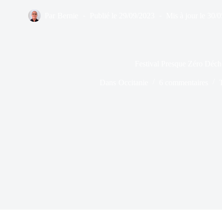
Par
Bernie
Publié le
29/09/2023
Mis à jour le
30/0
Festival Presque Zéro Déch
Dans
Occitanie
6 commentaires