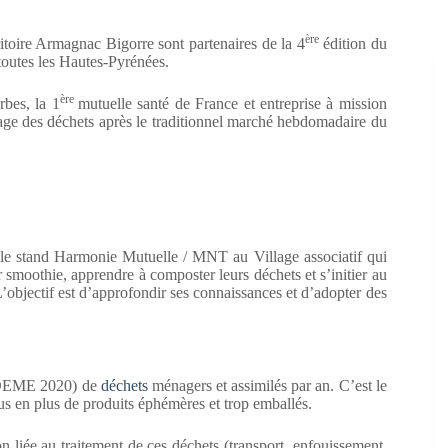
ère
toire Armagnac Bigorre sont partenaires de la 4
édition du
toutes les Hautes-Pyrénées.
ère
rbes, la 1
mutuelle santé de France et entreprise à mission
sage des déchets après le traditionnel marché hebdomadaire du
 le stand Harmonie Mutuelle / MNT au Village associatif qui
ur smoothie, apprendre à composter leurs déchets et s’initier au
objectif est d’approfondir ses connaissances et d’adopter des
 ADEME 2020) de
déchets
ménagers et assimilés par an. C’est le
s en plus de produits éphémères et trop emballés.
n liée au traitement de ces déchets (transport, enfouissement,