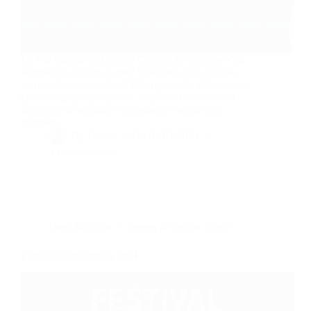
La 13e édition du Festival Cinéma for Change s’est
achevée le 29 juin au mk2 Quai de Loire, à Paris,
marquant une semaine d’échanges et de découvertes
cinématographiques. Avec un jury exclusivement
féminin et diversifié, l’événement a remis cinq
trophées…
By
Bernie
On
06/07/2024
4 commentaires
Dans
Musique
Temps de lecture
3 min
Festival Convivencia 2024