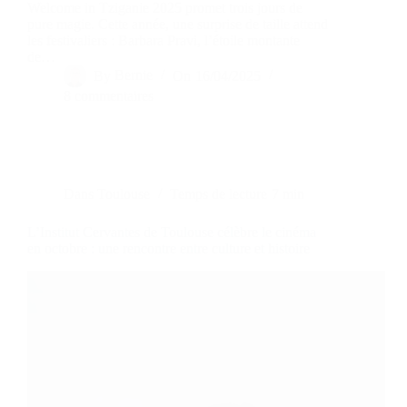
Welcome in Tziganie 2025 promet trois jours de
pure magie. Cette année, une surprise de taille attend
les festivaliers : Barbara Pravi, l’étoile montante
de…
By
Bernie
On
16/04/2025
8 commentaires
Dans
Toulouse
Temps de lecture
7 min
L’Institut Cervantes de Toulouse célèbre le cinéma
en octobre : une rencontre entre culture et histoire