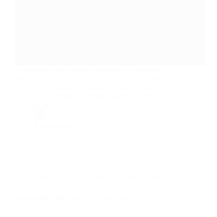
Le Megève Blues Festival fête ses dix ans cette
année, une décennie de blues qui a su conquérir le
cœur des amateurs de musique. Pendant trois jours,
la station de Megève se transforme en un sanctuaire
de blues, où les…
By
Bernie
On
17/06/2024
8 commentaires
Dans
Musique
Temps de lecture
3 min
Ana Popovic Réinvente le Funk avec
FANTASTAFUNK