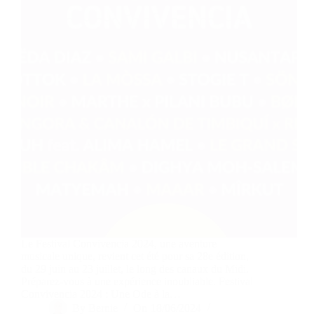
Le Festival Convivencia 2024, une aventure
musicale unique, revient cet été pour sa 28e édition,
du 29 juin au 23 juillet, le long des canaux du Midi.
Préparez-vous à une expérience inoubliable. Festival
Convivencia 2024 : Une Ode à la…
By
Bernie
On
18/06/2024