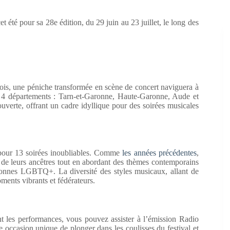
 été pour sa 28e édition, du 29 juin au 23 juillet, le long des
ois, une péniche transformée en scène de concert naviguera à
 4 départements : Tarn-et-Garonne, Haute-Garonne, Aude et
couverte, offrant un cadre idyllique pour des soirées musicales
 pour 13 soirées inoubliables. Comme
les années précédentes
,
l de leurs ancêtres tout en abordant des thèmes contemporains
ersonnes LGBTQ+. La diversité des styles musicaux, allant de
ents vibrants et fédérateurs.
nt les performances, vous pouvez assister à l’émission Radio
e occasion unique de plonger dans les coulisses du festival et