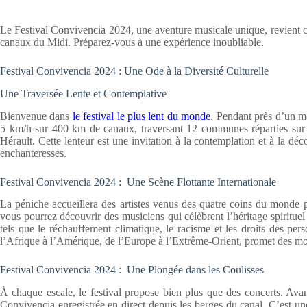
Le Festival Convivencia 2024, une aventure musicale unique, revient cet
canaux du Midi. Préparez-vous à une expérience inoubliable.
Festival Convivencia 2024 : Une Ode à la Diversité Culturelle
Une Traversée Lente et Contemplative
Bienvenue dans
le festival le plus lent du monde
. Pendant près d’un m
5 km/h sur 400 km de canaux, traversant 12 communes réparties sur
Hérault. Cette lenteur est une invitation à la contemplation et à la dé
enchanteresses.
Festival Convivencia 2024 : Une Scène Flottante Internationale
La péniche accueillera des artistes venus des quatre coins du monde
vous pourrez découvrir des musiciens qui célèbrent l’héritage spiritue
tels que le réchauffement climatique, le racisme et les droits des p
l’Afrique à l’Amérique, de l’Europe à l’Extrême-Orient, promet des mom
Festival Convivencia 2024 : Une Plongée dans les Coulisses
À chaque escale, le festival propose bien plus que des concerts. Ava
Convivencia enregistrée en direct depuis les berges du canal. C’est un