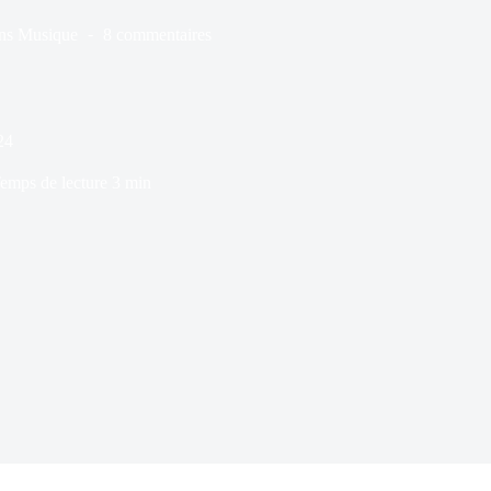
ns
Musique
8 commentaires
24
emps de lecture
3 min