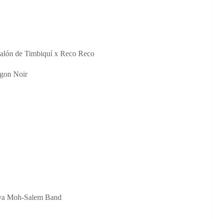
nalón de Timbiquí x Reco Reco
agon Noir
ghya Moh-Salem Band