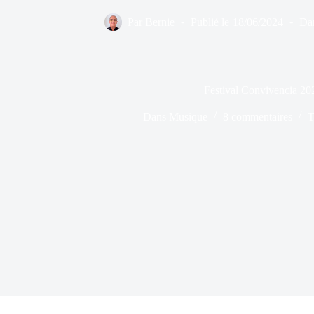
Par
Bernie
Publié le
18/06/2024
Da
Festival Convivencia 20
Dans
Musique
8 commentaires
T