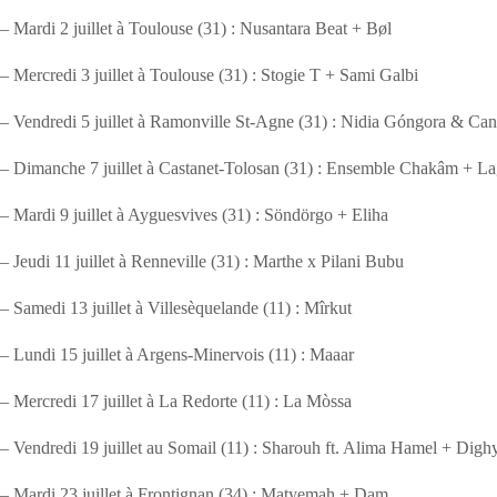
– Mardi 2 juillet à Toulouse (31) : Nusantara Beat + Bøl
– Mercredi 3 juillet à Toulouse (31) : Stogie T + Sami Galbi
– Vendredi 5 juillet à Ramonville St-Agne (31) : Nidia Góngora & Ca
– Dimanche 7 juillet à Castanet-Tolosan (31) : Ensemble Chakâm + L
– Mardi 9 juillet à Ayguesvives (31) : Söndörgo + Eliha
– Jeudi 11 juillet à Renneville (31) : Marthe x Pilani Bubu
– Samedi 13 juillet à Villesèquelande (11) : Mîrkut
– Lundi 15 juillet à Argens-Minervois (11) : Maaar
– Mercredi 17 juillet à La Redorte (11) : La Mòssa
– Vendredi 19 juillet au Somail (11) : Sharouh ft. Alima Hamel + Di
– Mardi 23 juillet à Frontignan (34) : Matyemah + Dam