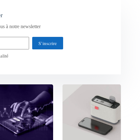
er
us à notre newsletter
S’inscrire
alité