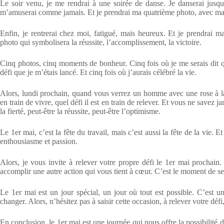
Le soir venu, je me rendrai à une soirée de danse. Je danserai jusqu’
m’amuserai comme jamais. Et je prendrai ma quatrième photo, avec ma ro
Enfin, je rentrerai chez moi, fatigué, mais heureux. Et je prendrai 
photo qui symbolisera la réussite, l’accomplissement, la victoire.
Cinq photos, cinq moments de bonheur. Cinq fois où je me serais dit que
défi que je m’étais lancé. Et cinq fois où j’aurais célébré la vie.
Alors, lundi prochain, quand vous verrez un homme avec une rose à la
en train de vivre, quel défi il est en train de relever. Et vous ne savez j
la fierté, peut-être la réussite, peut-être l’optimisme.
Le 1er mai, c’est la fête du travail, mais c’est aussi la fête de la vie. 
enthousiasme et passion.
Alors, je vous invite à relever votre propre défi le 1er mai prochai
accomplir une autre action qui vous tient à cœur. C’est le moment de se l
Le 1er mai est un jour spécial, un jour où tout est possible. C’est u
changer. Alors, n’hésitez pas à saisir cette occasion, à relever votre déf
En conclusion, le 1er mai est une journée qui nous offre la possibilité 