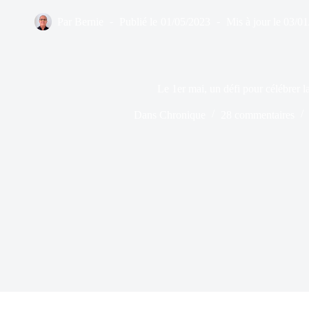
Par
Bernie
Publié le
01/05/2023
Mis à jour le
03/01
Le 1er mai, un défi pour célébrer l
Dans
Chronique
28 commentaires