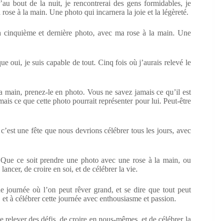
au bout de la nuit, je rencontrerai des gens formidables, je
se à la main. Une photo qui incarnera la joie et la légèreté.
ma cinquième et dernière photo, avec ma rose à la main. Une
 oui, je suis capable de tout. Cinq fois où j’aurais relevé le
 main, prenez-le en photo. Vous ne savez jamais ce qu’il est
amais ce que cette photo pourrait représenter pour lui. Peut-être
Et c’est une fête que nous devrions célébrer tous les jours, avec
n. Que ce soit prendre une photo avec une rose à la main, ou
ancer, de croire en soi, et de célébrer la vie.
ne journée où l’on peut rêver grand, et se dire que tout peut
i, et à célébrer cette journée avec enthousiasme et passion.
de relever des défis, de croire en nous-mêmes, et de célébrer la