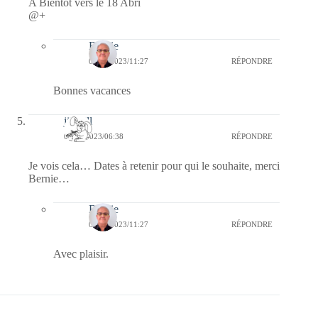
A Bientôt vers le 18 Abri
@+
Bernie
02/04/2023/11:27
RÉPONDRE
Bonnes vacances
jill bill
02/04/2023/06:38
RÉPONDRE
Je vois cela… Dates à retenir pour qui le souhaite, merci
Bernie…
Bernie
02/04/2023/11:27
RÉPONDRE
Avec plaisir.