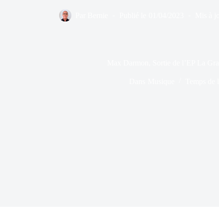
Par
Bernie
Publié le
01/04/2023
Mis à jo
Max Darmon, Sortie de l’EP La Gr
Dans
Musique
Temps de l