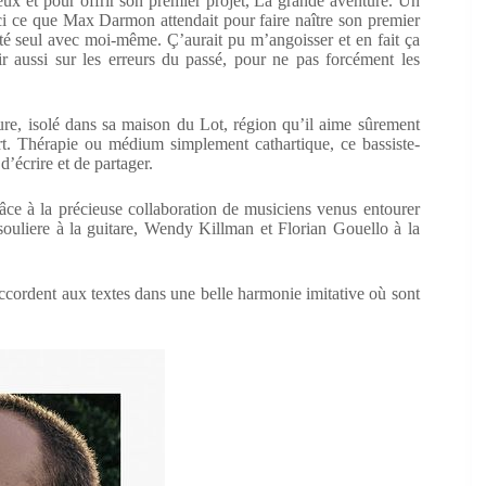
ieux et pour offrir son premier projet, La grande aventure. Un
ici ce que Max Darmon attendait pour faire naître son premier
 été seul avec moi-même. Ç’aurait pu m’angoisser et en fait ça
r aussi sur les erreurs du passé, pour ne pas forcément les
ure, isolé dans sa maison du Lot, région qu’il aime sûrement
rt. Thérapie ou médium simplement cathartique, ce bassiste-
d’écrire et de partager.
grâce à la précieuse collaboration de musiciens venus entourer
uliere à la guitare, Wendy Killman et Florian Gouello à la
ccordent aux textes dans une belle harmonie imitative où sont