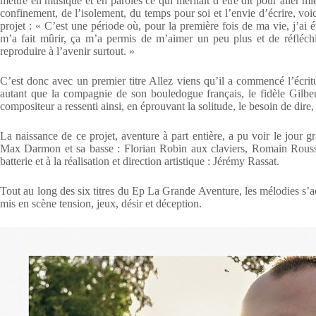
mettre en musique et en paroles ce qui méritait d’être dit pour aller m
confinement, de l’isolement, du temps pour soi et l’envie d’écrire, vo
projet : « C’est une période où, pour la première fois de ma vie, j’ai
m’a fait mûrir, ça m’a permis de m’aimer un peu plus et de réfléchi
reproduire à l’avenir surtout. »
C’est donc avec un premier titre Allez viens qu’il a commencé l’écrit
autant que la compagnie de son bouledogue français, le fidèle Gilbe
compositeur a ressenti ainsi, en éprouvant la solitude, le besoin de dire, 
La naissance de ce projet, aventure à part entière, a pu voir le jour 
Max Darmon et sa basse : Florian Robin aux claviers, Romain Rousso
batterie et à la réalisation et direction artistique : Jérémy Rassat.
Tout au long des six titres du Ep La Grande Aventure, les mélodies s’a
mis en scène tension, jeux, désir et déception.