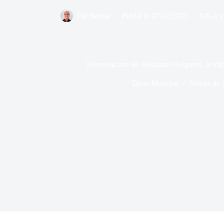
Par
Bernie
Publié le
07/02/2023
Mis à jo
Nouveau titre de Stéphanie Acquette, le cl
Dans
Musique
Temps de l