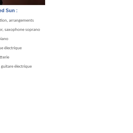
ed Sun :
ition, arrangements
or, saxophone soprano
piano
e électrique
tterie
– guitare électrique