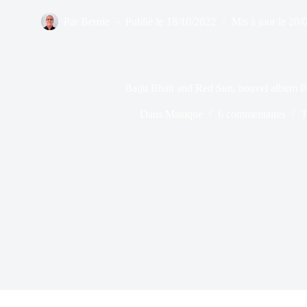
Par
Bernie
Publié le
18/10/2022
Mis à jour le
20/
Baiju Bhatt and Red Sun, nouvel album 
Dans
Musique
6 commentaires
T