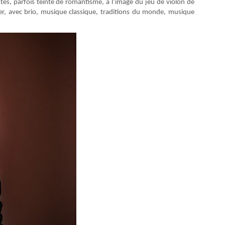
stes, parfois teinté de romantisme, à l’image du jeu de violon de
er, avec brio, musique classique, traditions du monde, musique