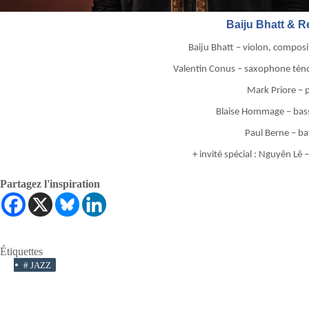
Baiju Bhatt & R
Baiju Bhatt – violon, compos
Valentin Conus – saxophone tén
Mark Priore – 
Blaise Hommage – bass
Paul Berne – ba
+ invité spécial : Nguyên Lê 
Partagez l'inspiration
Étiquettes
#
JAZZ