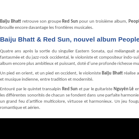
Baiju Bhatt
retrouve son groupe
Red Sun
pour un troisième album,
Peop
brouille encore davantage les frontières musicales.
Baiju Bhatt & Red Sun, nouvel album Peopl
Quatre ans après la sortie du singulier Eastern Sonata, qui mélangeait 
fantasmée et du jazz-rock occidental, le violoniste et compositeur indo-su
album encore plus ambitieux et puissant, doté d’une profonde richesse mus
Un pied en orient, et un pied en occident, le violoniste
Baiju Bhatt
réalise 
et musique indienne, entre tradition et modernité.
Entouré par le quintet transalpin
Red Sun
et par le guitariste
Nguyên Lê
en
les différentes sonorités de chacun se fondent dans une parfaite harmonie. A
un grand feu d’artifice multicolore, virtuose et harmonieux. Un jeu fou
romantique et aérien.