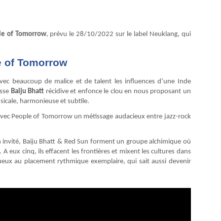
le of Tomorrow
, prévu le 28/10/2022 sur le label Neuklang, qui
e of Tomorrow
avec beaucoup de malice et de talent les influences d’une Inde
isse
Baiju Bhatt
récidive et enfonce le clou en nous proposant un
icale, harmonieuse et subtile.
avec People of Tomorrow un métissage audacieux entre jazz-rock
 invité, Baiju Bhatt & Red Sun forment un groupe alchimique où
 eux cinq, ils effacent les frontières et mixent les cultures dans
gueux au placement rythmique exemplaire, qui sait aussi devenir