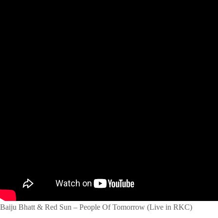
Baiju Bhatt & Red Sun – People Of Tomorrow (Live in RKC)