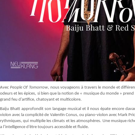
Avec
People Of Tomorrow
, nous voyageons à travers le monde et différen
odeurs et les épices, si bien que la notion de « musique du monde » prend ic
grand feu d’artifice, chatoyant et multicolore.
Baiju Bhatt approfondit son langage musical et il nous épate encore dav
violon avec la complicité de Valentin Conus, ou piano-violon avec Mark Prio
rythmiques, qui multiplie les climats et les atmosphères. Une musique rich
a l’intelligence d’être toujours accessible et fluide.