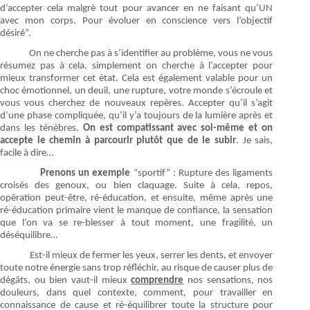
d’accepter cela malgré tout pour avancer en ne faisant qu’UN
avec mon corps. Pour évoluer en conscience vers l’objectif
désiré”.
On ne cherche pas à s’identifier au problème, vous ne vous
résumez pas à cela, simplement on cherche à l’accepter pour
mieux transformer cet état. Cela est également valable pour un
choc émotionnel, un deuil, une rupture, votre monde s’écroule et
vous vous cherchez de nouveaux repères. Accepter qu’il s’agit
d’une phase compliquée, qu’il y’a toujours de la lumière après et
dans les ténèbres.
On est compatissant avec soi-même et on
accepte le chemin à parcourir plutôt que de le subir
. Je sais,
facile à dire…
Prenons un exemple
“sportif” : Rupture des ligaments
croisés des genoux, ou bien claquage. Suite à cela, repos,
opération peut-être, ré-éducation, et ensuite, même après une
ré-éducation primaire vient le manque de confiance, la sensation
que l’on va se re-blesser à tout moment, une fragilité, un
déséquilibre…
Est-il mieux de fermer les yeux, serrer les dents, et envoyer
toute notre énergie sans trop réfléchir, au risque de causer plus de
dégâts, ou bien vaut-il mieux
comprendre
nos sensations, nos
douleurs, dans quel contexte, comment, pour travailler en
connaissance de cause et ré-équilibrer toute la structure pour