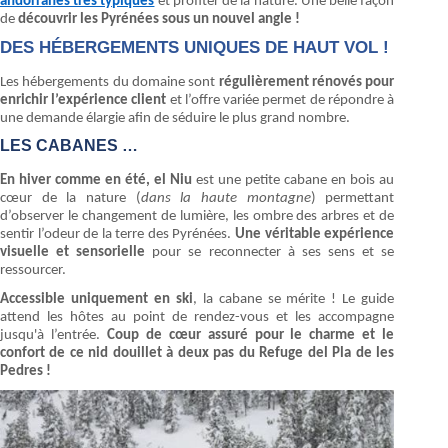
andorranes très typiques
et profiter de la nature. Une belle façon
de
découvrir les Pyrénées sous un nouvel angle !
DES HÉBERGEMENTS UNIQUES DE HAUT VOL !
Les hébergements du domaine sont
régulièrement rénovés pour
enrichir l’expérience client
et l’offre variée permet de répondre à
une demande élargie afin de séduire le plus grand nombre.
LES CABANES …
En hiver comme en été, el Niu
est une petite cabane en bois au
cœur de la nature (
dans la haute montagne
) permettant
d’observer le changement de lumière, les ombre des arbres et de
sentir l’odeur de la terre des Pyrénées.
Une véritable expérience
visuelle et sensorielle
pour se reconnecter à ses sens et se
ressourcer.
Accessible uniquement en ski
, la cabane se mérite ! Le guide
attend les hôtes au point de rendez-vous et les accompagne
jusqu'à l’entrée.
Coup de cœur assuré pour le charme et le
confort de ce nid douillet à deux pas du Refuge del Pla de les
Pedres !