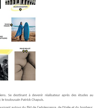
ens. Se destinant à devenir réalisateur après des études au
 le toulousain Patrick Chapuis.
nant autour du flirt de l’adolescence, de l'Italie et du bonheur.