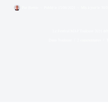
Par
Bernie
Publié le
15/06/2021
Mis à jour le
30/
Le Festival MAP Toulouse 2021 débu
Dans
Toulouse
2 commentaires
T