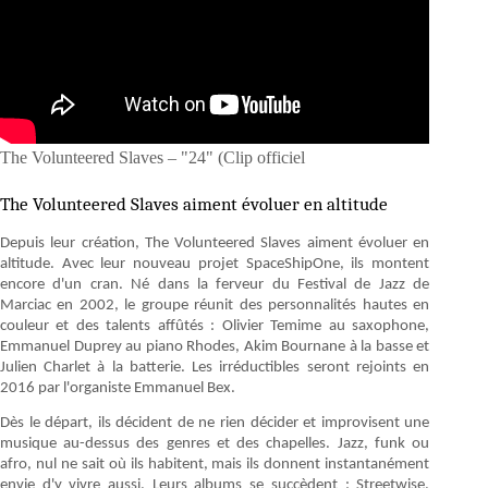
The Volunteered Slaves – "24" (Clip officiel
The Volunteered Slaves aiment évoluer en altitude
Depuis leur création, The Volunteered Slaves aiment évoluer en
altitude. Avec leur nouveau projet SpaceShipOne, ils montent
encore d'un cran. Né dans la ferveur du Festival de Jazz de
Marciac en 2002, le groupe réunit des personnalités hautes en
couleur et des talents affûtés : Olivier Temime au saxophone,
Emmanuel Duprey au piano Rhodes, Akim Bournane à la basse et
Julien Charlet à la batterie. Les irréductibles seront rejoints en
2016 par l'organiste Emmanuel Bex.
Dès le départ, ils décident de ne rien décider et improvisent une
musique au-dessus des genres et des chapelles. Jazz, funk ou
afro, nul ne sait où ils habitent, mais ils donnent instantanément
envie d'y vivre aussi. Leurs albums se succèdent : Streetwise,