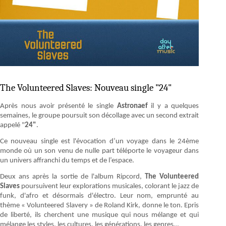
The Volunteered Slaves: Nouveau single "24"
Après nous avoir présenté le single
Astronaef
il y a quelques
semaines, le groupe poursuit son décollage avec un second extrait
appelé "
24"
.
Ce nouveau single est l'évocation d’un voyage dans le 24ème
monde où un son venu de nulle part téléporte le voyageur dans
un univers affranchi du temps et de l’espace.
Deux ans après la sortie de l'album Ripcord,
The
Volunteered
Slaves
poursuivent leur explorations musicales, colorant le jazz de
funk, d'afro et désormais d'électro. Leur nom, emprunté au
thème « Volunteered Slavery » de Roland Kirk, donne le ton. Epris
de liberté, ils cherchent une musique qui nous mélange et qui
mélange les styles, les cultures, les générations, les genres…