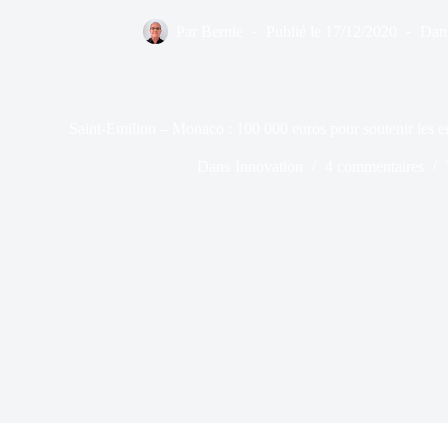
Par
Bernie
Publié le
17/12/2020
Dan
Saint-Emilion – Monaco : 100 000 euros pour soutenir les en
Dans
Innovation
4 commentaires