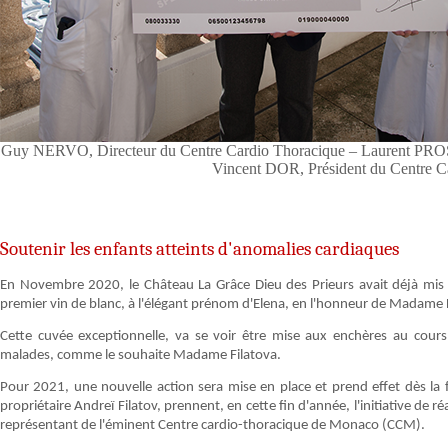
Guy NERVO, Directeur du Centre Cardio Thoracique – Laurent PROSP
Vincent DOR, Président du Centre C
Soutenir les enfants atteints d'anomalies cardiaques
En Novembre 2020, le Château La Grâce Dieu des Prieurs avait déjà mis 
premier vin de blanc, à l'élégant prénom d'Elena, en l'honneur de Madame F
Cette cuvée exceptionnelle, va se voir être mise aux enchères au cours
malades, comme le souhaite Madame Filatova.
Pour 2021, une nouvelle action sera mise en place et prend effet dès la 
propriétaire Andreï Filatov, prennent, en cette fin d'année, l'initiative de
représentant de l'éminent Centre cardio-thoracique de Monaco (CCM).