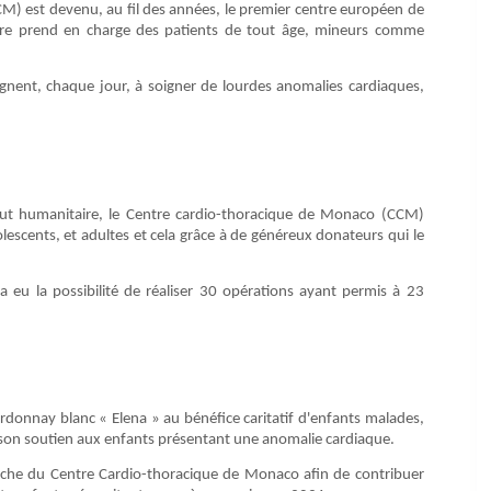
CM) est devenu, au fil des années, le premier centre européen de
ntre prend en charge des patients de tout âge, mineurs comme
gnent, chaque jour, à soigner de lourdes anomalies cardiaques,
ut humanitaire, le Centre cardio-thoracique de Monaco (CCM)
escents, et adultes et cela grâce à de généreux donateurs qui le
eu la possibilité de réaliser 30 opérations ayant permis à 23
rdonnay blanc « Elena » au bénéfice caritatif d'enfants malades,
r son soutien aux enfants présentant une anomalie cardiaque.
herche du Centre Cardio-thoracique de Monaco afin de contribuer