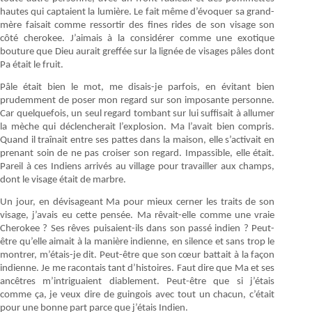
hautes qui captaient la lumière. Le fait même d’évoquer sa grand-
mère faisait comme ressortir des fines rides de son visage son
côté cherokee. J’aimais à la considérer comme une exotique
bouture que Dieu aurait greffée sur la lignée de visages pâles dont
Pa était le fruit.
Pâle était bien le mot, me disais-je parfois, en évitant bien
prudemment de poser mon regard sur son imposante personne.
Car quelquefois, un seul regard tombant sur lui suffisait à allumer
la mèche qui déclencherait l’explosion. Ma l’avait bien compris.
Quand il traînait entre ses pattes dans la maison, elle s’activait en
prenant soin de ne pas croiser son regard. Impassible, elle était.
Pareil à ces Indiens arrivés au village pour travailler aux champs,
dont le visage était de marbre.
Un jour, en dévisageant Ma pour mieux cerner les traits de son
visage, j’avais eu cette pensée. Ma rêvait-elle comme une vraie
Cherokee ? Ses rêves puisaient-ils dans son passé indien ? Peut-
être qu’elle aimait à la manière indienne, en silence et sans trop le
montrer, m’étais-je dit. Peut-être que son cœur battait à la façon
indienne. Je me racontais tant d’histoires. Faut dire que Ma et ses
ancêtres m’intriguaient diablement. Peut-être que si j’étais
comme ça, je veux dire de guingois avec tout un chacun, c’était
pour une bonne part parce que j’étais Indien.