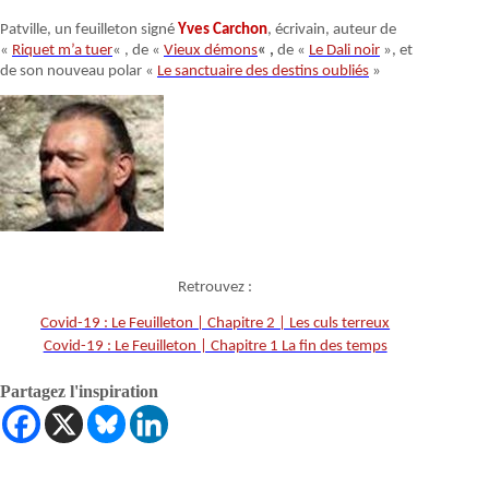
Patville, un feuilleton signé
Yves Carchon
, écrivain, auteur de
«
Riquet m’a tuer
« , de «
Vieux démons
« ,
de «
Le Dali noir
», et
de son nouveau polar «
Le sanctuaire des destins oubliés
»
Retrouvez :
Covid-19 : Le Feuilleton | Chapitre 2 | Les culs terreux
Covid-19 : Le Feuilleton | Chapitre 1 La fin des temps
Partagez l'inspiration