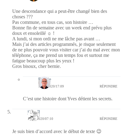
Une descendance qui a peut-être changé bien des
choses ???
Pas commune, en tous cas, son histoire …
Bonne fin de semaine avec un week end prévu plus
doux et ensoleillé ☼ !
A lundi, si mon ordi ne me lâche pas avant …
Mais j’ai des articles programmés, je risque seulement
de ne plus pouvoir vous visiter car j’ai du mal avec mon
téléphone, ça me prend un temps fou et surtout me
fatigue beaucoup plus les yeux !
Gros bisoux, cher bernie.
Bernie
15/05/2020/17:09
RÉPONDRE
C’est une histoire dont Yves détient les secrets.
jill bill
15/05/2020/07:10
RÉPONDRE
Je suis bien d’accord avec le début de texte 😉