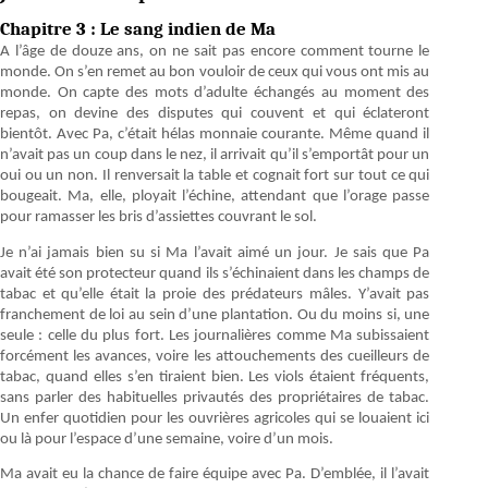
Chapitre 3 : Le sang indien de Ma
A l’âge de douze ans, on ne sait pas encore comment tourne le
monde. On s’en remet au bon vouloir de ceux qui vous ont mis au
monde. On capte des mots d’adulte échangés au moment des
repas, on devine des disputes qui couvent et qui éclateront
bientôt. Avec Pa, c’était hélas monnaie courante. Même quand il
n’avait pas un coup dans le nez, il arrivait qu’il s’emportât pour un
oui ou un non. Il renversait la table et cognait fort sur tout ce qui
bougeait. Ma, elle, ployait l’échine, attendant que l’orage passe
pour ramasser les bris d’assiettes couvrant le sol.
Je n’ai jamais bien su si Ma l’avait aimé un jour. Je sais que Pa
avait été son protecteur quand ils s’échinaient dans les champs de
tabac et qu’elle était la proie des prédateurs mâles. Y’avait pas
franchement de loi au sein d’une plantation. Ou du moins si, une
seule : celle du plus fort. Les journalières comme Ma subissaient
forcément les avances, voire les attouchements des cueilleurs de
tabac, quand elles s’en tiraient bien. Les viols étaient fréquents,
sans parler des habituelles privautés des propriétaires de tabac.
Un enfer quotidien pour les ouvrières agricoles qui se louaient ici
ou là pour l’espace d’une semaine, voire d’un mois.
Ma avait eu la chance de faire équipe avec Pa. D’emblée, il l’avait