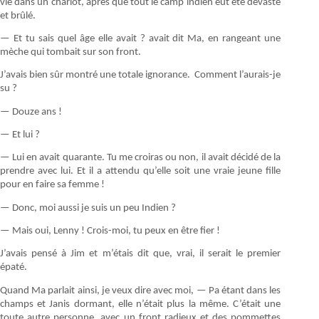
vie dans un chariot, après que tout le camp indien eut été dévasté
et brûlé.
— Et tu sais quel âge elle avait ? avait dit Ma, en rangeant une
mèche qui tombait sur son front.
J’avais bien sûr montré une totale ignorance. Comment l’aurais-je
su ?
— Douze ans !
— Et lui ?
— Lui en avait quarante. Tu me croiras ou non, il avait décidé de la
prendre avec lui. Et il a attendu qu’elle soit une vraie jeune fille
pour en faire sa femme !
— Donc, moi aussi je suis un peu Indien ?
— Mais oui, Lenny ! Crois-moi, tu peux en être fier !
J’avais pensé à Jim et m’étais dit que, vrai, il serait le premier
épaté.
Quand Ma parlait ainsi, je veux dire avec moi, — Pa étant dans les
champs et Janis dormant, elle n’était plus la même. C’était une
toute autre personne, avec un front radieux et des pommettes