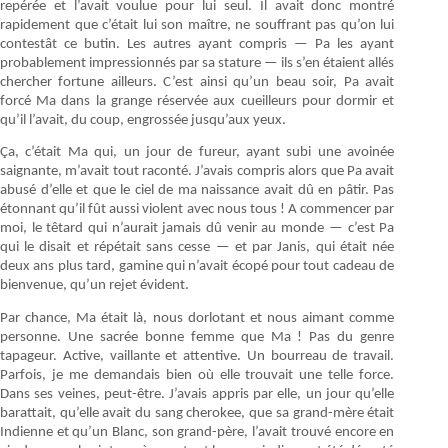
repérée et l’avait voulue pour lui seul. Il avait donc montré
rapidement que c’était lui son maître, ne souffrant pas qu’on lui
contestât ce butin. Les autres ayant compris — Pa les ayant
probablement impressionnés par sa stature — ils s’en étaient allés
chercher fortune ailleurs. C’est ainsi qu’un beau soir, Pa avait
forcé Ma dans la grange réservée aux cueilleurs pour dormir et
qu’il l’avait, du coup, engrossée jusqu’aux yeux.
Ça, c’était Ma qui, un jour de fureur, ayant subi une avoinée
saignante, m’avait tout raconté. J’avais compris alors que Pa avait
abusé d’elle et que le ciel de ma naissance avait dû en pâtir. Pas
étonnant qu’il fût aussi violent avec nous tous ! A commencer par
moi, le têtard qui n’aurait jamais dû venir au monde — c’est Pa
qui le disait et répétait sans cesse — et par Janis, qui était née
deux ans plus tard, gamine qui n’avait écopé pour tout cadeau de
bienvenue, qu’un rejet évident.
Par chance, Ma était là, nous dorlotant et nous aimant comme
personne. Une sacrée bonne femme que Ma ! Pas du genre
tapageur. Active, vaillante et attentive. Un bourreau de travail.
Parfois, je me demandais bien où elle trouvait une telle force.
Dans ses veines, peut-être. J’avais appris par elle, un jour qu’elle
barattait, qu’elle avait du sang cherokee, que sa grand-mère était
Indienne et qu’un Blanc, son grand-père, l’avait trouvé encore en