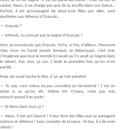
nous, là, on dit bagne ! C’est du pareil au même ! Pour ne rien te
cacher, Reno, il ne charge pas que de la bouffe dans son bahut…
Parfois, il est accompagné de deux-trois filles qui, elles, sont
destinées aux détenus d’Oraculo…
— Oraculo ?
— Attends, tu connais pas le bagne d’Oraculo ?
Non, je connaissais pas Oraculo. Ni Pa, ni Ma, d’ailleurs. Personne
chez nous ne l’avait jamais évoqué. Je débarquais, c’est vrai.
J’imaginais que tout le monde ici savait qu’il y avait un bagne dans
le désert. Pas moi, ça oui. C’était la première fois qu’on m’en
parlait.
Mais Jim avait hoché la tête, d’un air très pénétré.
— Tu sais, vaut mieux ne pas connaître un tel endroit ! C’est un
enfer à ce qu’on dit. Même Mr O’Hara, n’est pas très
rassuré quand il en parle !
— Et Reno dans tout ça ?
— Reno, il fait son beurre ! Il leur livre des filles que se partagent
matons et détenus ! Sans compter de la came : là-bas, il a de vrais
clients !