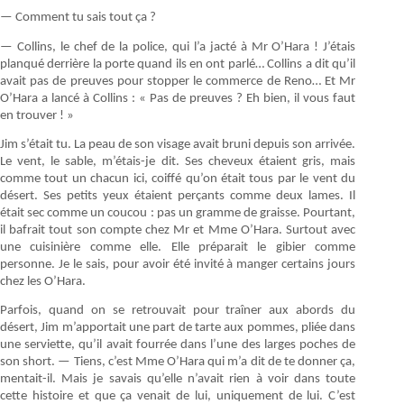
— Comment tu sais tout ça ?
— Collins, le chef de la police, qui l’a jacté à Mr O’Hara ! J’étais
planqué derrière la porte quand ils en ont parlé… Collins a dit qu’il
avait pas de preuves pour stopper le commerce de Reno… Et Mr
O’Hara a lancé à Collins : « Pas de preuves ? Eh bien, il vous faut
en trouver ! »
Jim s’était tu. La peau de son visage avait bruni depuis son arrivée.
Le vent, le sable, m’étais-je dit. Ses cheveux étaient gris, mais
comme tout un chacun ici, coiffé qu’on était tous par le vent du
désert. Ses petits yeux étaient perçants comme deux lames. Il
était sec comme un coucou : pas un gramme de graisse. Pourtant,
il bafrait tout son compte chez Mr et Mme O’Hara. Surtout avec
une cuisinière comme elle. Elle préparait le gibier comme
personne. Je le sais, pour avoir été invité à manger certains jours
chez les O’Hara.
Parfois, quand on se retrouvait pour traîner aux abords du
désert, Jim m’apportait une part de tarte aux pommes, pliée dans
une serviette, qu’il avait fourrée dans l’une des larges poches de
son short. — Tiens, c’est Mme O’Hara qui m’a dit de te donner ça,
mentait-il. Mais je savais qu’elle n’avait rien à voir dans toute
cette histoire et que ça venait de lui, uniquement de lui. C’est