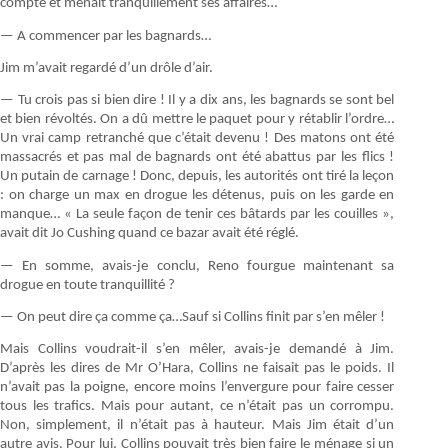
compte et menait tranquillement ses affaires…
— A commencer par les bagnards…
Jim m’avait regardé d’un drôle d’air.
— Tu crois pas si bien dire ! Il y a dix ans, les bagnards se sont bel
et bien révoltés. On a dû mettre le paquet pour y rétablir l’ordre…
Un vrai camp retranché que c’était devenu ! Des matons ont été
massacrés et pas mal de bagnards ont été abattus par les flics !
Un putain de carnage ! Donc, depuis, les autorités ont tiré la leçon
: on charge un max en drogue les détenus, puis on les garde en
manque… « La seule façon de tenir ces bâtards par les couilles »,
avait dit Jo Cushing quand ce bazar avait été réglé.
— En somme, avais-je conclu, Reno fourgue maintenant sa
drogue en toute tranquillité ?
— On peut dire ça comme ça…Sauf si Collins finit par s’en mêler !
Mais Collins voudrait-il s’en mêler, avais-je demandé à Jim.
D’après les dires de Mr O’Hara, Collins ne faisait pas le poids. Il
n’avait pas la poigne, encore moins l’envergure pour faire cesser
tous les trafics. Mais pour autant, ce n’était pas un corrompu.
Non, simplement, il n’était pas à hauteur. Mais Jim était d’un
autre avis. Pour lui, Collins pouvait très bien faire le ménage si un