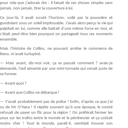
pour cela que j’adorais Jim : il faisait de ces choses simples sans
jamais, non jamais, tirer la couverture à lui.
Ce jour-là, il avait scruté l’horizon, voilé par la poussière et
gondolant sous un soleil impitoyable. J’avais alors perçu la vie qui
palpitait en lui, comme elle battait d’une même force en moi, et
c’était peut-être bien pourquoi on partageait tous ces moments
ensemble.
Mais l’histoire de Collins, ne pouvant arrêter le commerce de
Reno, m’avait turlupiné.
— Mais avant, dis-moi voir, ça se passait comment ? avais-je
demandé, l’œil aimanté par une mini-tornade qui venait juste de
se former.
— Avant quoi ?
— Avant que Collins ne débarque !
— Y’avait probablement pas de police ! Enfin, d’après ce que j’ai
su de Mr O’Hara ! Il répète souvent qu’à une époque, le comté
refusait de payer un flic pour la région ! On préférait fermer les
yeux sur les trafics entre le monde et le pénitencier et ça coûtait
moins cher ! Tout le monde, paraît-il, semblait trouver son