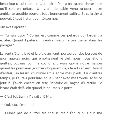
beau jour ça lui chantait. Ça tenait même à pas grand-chose pour
qu’il soit en pétard. Un grain de sable venu gripper notre
ambiante apathie pouvait tout bonnement suffire. Et ce grain-là
pouvait à tout instant pointé son nez.
Jim avait ajouté :
— Tu sais quoi ? Collins est comme ces pétards qui tardent à
éclater. Quand il pètera, il vaudra mieux ne pas traîner dans les
parages !
Le vent s’étant levé et la pluie arrivant, portée par des besaces de
gros nuages noirs qui emplissaient le ciel, nous nous étions
quittés, copains comme cochons. J’avais gagné notre maison
quand les premières gouttes cloquaient déjà le sol sableux. Avant
d’entrer, un lézard chuckwalla fila entre mes pieds. En d’autres
temps, je l’aurais poursuivi en le visant avec ma fronde. Mais ce
jour-là, j’avais encore en tête l’histoire du bagne d’Oraculo. Le
lézard était déjà loin quand je poussais la porte.
— C’est toi, Lenny ? avait crié Ma.
— Oui, Ma, c’est moi !
— Oublie pas de quitter tes chaussures ! J’en ai plus que ma