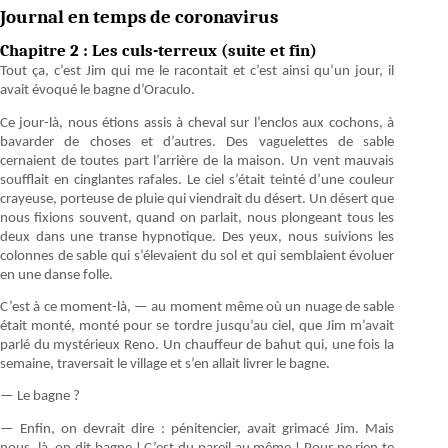
Journal en temps de coronavirus
Chapitre 2 : Les culs-terreux (suite et fin)
Tout ça, c’est Jim qui me le racontait et c’est ainsi qu’un jour, il
avait évoqué le bagne d’Oraculo.
Ce jour-là, nous étions assis à cheval sur l’enclos aux cochons, à
bavarder de choses et d’autres. Des vaguelettes de sable
cernaient de toutes part l’arrière de la maison. Un vent mauvais
soufflait en cinglantes rafales. Le ciel s’était teinté d’une couleur
crayeuse, porteuse de pluie qui viendrait du désert. Un désert que
nous fixions souvent, quand on parlait, nous plongeant tous les
deux dans une transe hypnotique. Des yeux, nous suivions les
colonnes de sable qui s’élevaient du sol et qui semblaient évoluer
en une danse folle.
C’est à ce moment-là, — au moment même où un nuage de sable
était monté, monté pour se tordre jusqu’au ciel, que Jim m’avait
parlé du mystérieux Reno. Un chauffeur de bahut qui, une fois la
semaine, traversait le village et s’en allait livrer le bagne.
— Le bagne ?
— Enfin, on devrait dire : pénitencier, avait grimacé Jim. Mais