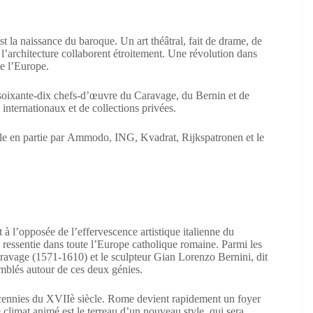
est la naissance du baroque. Un art théâtral, fait de drame, de
 l’architecture collaborent étroitement. Une révolution dans
te l’Europe.
soixante-dix chefs-d’œuvre du Caravage, du Bernin et de
internationaux et de collections privées.
le en partie par Ammodo, ING, Kvadrat, Rijkspatronen et le
 à l’opposée de l’effervescence artistique italienne du
é ressentie dans toute l’Europe catholique romaine. Parmi les
Caravage (1571-1610) et le sculpteur Gian Lorenzo Bernini, dit
emblés autour de ces deux génies.
 décennies du XVIIè siècle. Rome devient rapidement un foyer
e climat animé est le terreau d’un nouveau style, qui sera