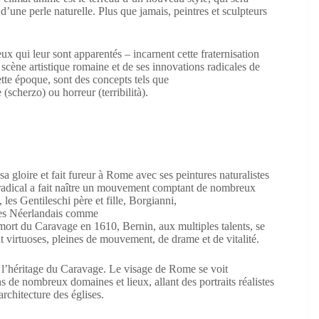
d’une perle naturelle. Plus que jamais, peintres et sculpteurs
x qui leur sont apparentés – incarnent cette fraternisation
e scène artistique romaine et de ses innovations radicales de
ette époque, sont des concepts tels que
scherzo) ou horreur (terribilità).
a gloire et fait fureur à Rome avec ses peintures naturalistes
t radical a fait naître un mouvement comptant de nombreux
les Gentileschi père et fille, Borgianni,
des Néerlandais comme
rt du Caravage en 1610, Bernin, aux multiples talents, se
 virtuoses, pleines de mouvement, de drame et de vitalité.
 l’héritage du Caravage. Le visage de Rome se voit
 de nombreux domaines et lieux, allant des portraits réalistes
rchitecture des églises.