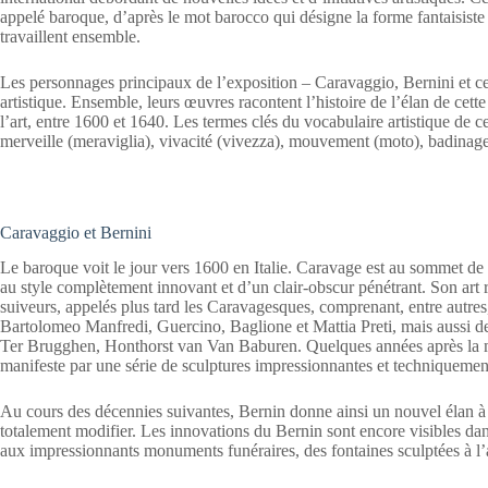
appelé baroque, d’après le mot barocco qui désigne la forme fantaisiste 
travaillent ensemble.
Les personnages principaux de l’exposition – Caravaggio, Bernini et ceu
artistique. Ensemble, leurs œuvres racontent l’histoire de l’élan de cett
l’art, entre 1600 et 1640. Les termes clés du vocabulaire artistique de c
merveille (meraviglia), vivacité (vivezza), mouvement (moto), badinage (
Caravaggio et Bernini
Le baroque voit le jour vers 1600 en Italie. Caravage est au sommet de s
au style complètement innovant et d’un clair-obscur pénétrant. Son ar
suiveurs, appelés plus tard les Caravagesques, comprenant, entre autres, 
Bartolomeo Manfredi, Guercino, Baglione et Mattia Preti, mais aussi 
Ter Brugghen, Honthorst van Van Baburen. Quelques années après la mo
manifeste par une série de sculptures impressionnantes et techniquement
Au cours des décennies suivantes, Bernin donne ainsi un nouvel élan à
totalement modifier. Les innovations du Bernin sont encore visibles dans
aux impressionnants monuments funéraires, des fontaines sculptées à l’a