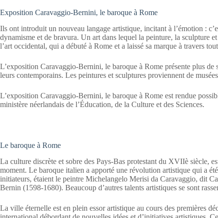
Exposition Caravaggio-Bernini, le baroque à Rome
Ils ont introduit un nouveau langage artistique, incitant à l’émotion : c’
dynamisme et de bravura. Un art dans lequel la peinture, la sculpture et
l’art occidental, qui a débuté à Rome et a laissé sa marque à travers tou
L’exposition Caravaggio-Bernini, le baroque à Rome présente plus de 
leurs contemporains. Les peintures et sculptures proviennent de musées 
L’exposition Caravaggio-Bernini, le baroque à Rome est rendue possib
ministère néerlandais de l’Éducation, de la Culture et des Sciences.
Le baroque à Rome
La culture discrète et sobre des Pays-Bas protestant du XVIIè siècle, est
moment. Le baroque italien a apporté une révolution artistique qui a ét
initiateurs, étaient le peintre Michelangelo Merisi da Caravaggio, dit 
Bernin (1598-1680). Beaucoup d’autres talents artistiques se sont rass
La ville éternelle est en plein essor artistique au cours des premières
international débordant de nouvelles idées et d’initiatives artistiques. C