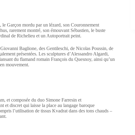
ge, le Garçon mordu par un lézard, son Couronnement
hus, rarement montré, son émouvant Sébastien, le buste
inal de Richelieu et un Autoportrait peint.
Giovanni Baglione, des Gentileschi, de Nicolas Poussin, de
également présentées. Les sculptures d’Alessandro Algardi,
ansant du flamand romain François du Quesnoy, ainsi qu’un
t en mouvement.
am, et composée du duo Simone Farresin et
t et discret qui laisse la place au langage baroque
ompris l’utilisation de tissus Kvadrat dans des tons chauds –
ant.