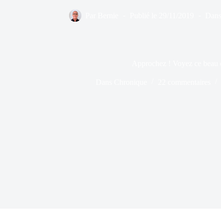
Par
Bernie
Publié le
29/11/2019
Dan
Approchez ! Voyez ce beau 
Dans
Chronique
22 commentaires