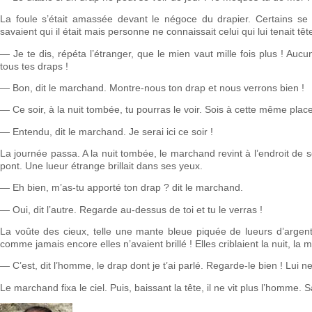
La foule s’était amassée devant le négoce du drapier. Certains se 
savaient qui il était mais personne ne connaissait celui qui lui tenait têt
— Je te dis, répéta l’étranger, que le mien vaut mille fois plus ! Aucun
tous tes draps !
— Bon, dit le marchand. Montre-nous ton drap et nous verrons bien !
— Ce soir, à la nuit tombée, tu pourras le voir. Sois à cette même place 
— Entendu, dit le marchand. Je serai ici ce soir !
La journée passa. A la nuit tombée, le marchand revint à l’endroit d
pont. Une lueur étrange brillait dans ses yeux.
— Eh bien, m’as-tu apporté ton drap ? dit le marchand.
— Oui, dit l’autre. Regarde au-dessus de toi et tu le verras !
La voûte des cieux, telle une mante bleue piquée de lueurs d’argent, f
comme jamais encore elles n’avaient brillé ! Elles criblaient la nuit, l
— C’est, dit l’homme, le drap dont je t’ai parlé. Regarde-le bien ! Lui ne
Le marchand fixa le ciel. Puis, baissant la tête, il ne vit plus l’homme. 