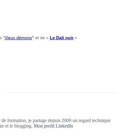
e "
Vieux démons
"
et de «
Le Dali noir
»
 de formation, je partage depuis 2009 un regard technique
mie et le blogging.
Mon profil LinkedIn