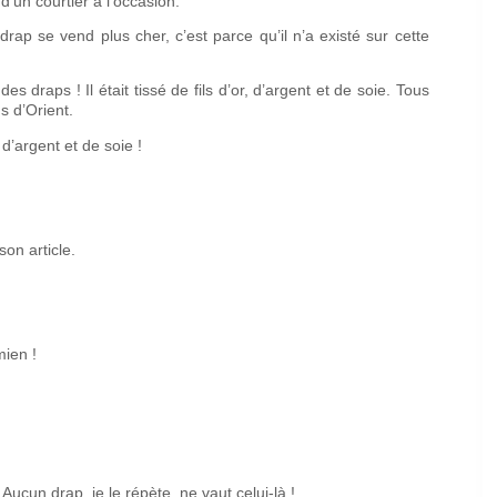
d’un courtier à l’occasion.
n drap se vend plus cher, c’est parce qu’il n’a existé sur cette
es draps ! Il était tissé de fils d’or, d’argent et de soie. Tous
s d’Orient.
d’argent et de soie !
on article.
mien !
ucun drap, je le répète, ne vaut celui-là !