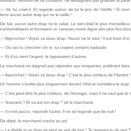
vaniteux, heureux de sa condition, ne dédaignant pas graisser la patte 
— Va, lui criait-il. Et regarde autour de toi le prix de l’étoffe ! Si mo
terre aucun autre drap qui ne le vaille !
De fait, aucun autre drap ne le valait. Le sien était le plus merveilleux d
s’entremêlaient et formaient un canevas moiré digne des plus fins tissu
— Approchez ! Voyez ce beau drap ! Aucun ne le vaut ! Il est tissé d’or, 
— Où vas-tu chercher cet or, lui criaient certains badauds.
— Et d’où vient l’argent, le taquinaient d’autres.
Le marchand ne daignait pas répondre aux moqueries, préférant faire s
— Approchez ! Voyez ce beau drap ! C’est le plus coûteux de Flandre !
Un homme s’arrêta plus longuement devant l’étal et considéra le drap.
— C’est peut-être le plus coûteux, dit l’étranger, mais il ne vaut pas le 
— Vraiment ? Et où est ton drap ? dit le marchand.
— Il n’est pas ici, répondit l’autre. Il ne se regarde que de nuit !
De dépit, le marchand cracha au sol.
— Le diable si un drap ne peut se voir de jour ! Te moques-tu de moi ? A