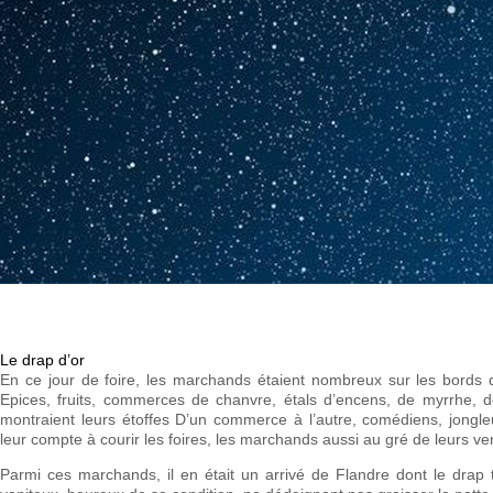
Le drap d’or
En ce jour de foire, les marchands étaient nombreux sur les bords 
Epices, fruits, commerces de chanvre, étals d’encens, de myrrhe,
montraient leurs étoffes D’un commerce à l’autre, comédiens, jongle
leur compte à courir les foires, les marchands aussi au gré de leurs ve
Parmi ces marchands, il en était un arrivé de Flandre dont le drap to