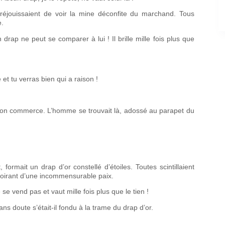
réjouissaient de voir la mine déconfite du marchand. Tous
e.
 drap ne peut se comparer à lui ! Il brille mille fois plus que
et tu verras bien qui a raison !
e son commerce. L’homme se trouvait là, adossé au parapet du
ormait un drap d’or constellé d’étoiles. Toutes scintillaient
a moirant d’une incommensurable paix.
 se vend pas et vaut mille fois plus que le tien !
Sans doute s’était-il fondu à la trame du drap d’or.