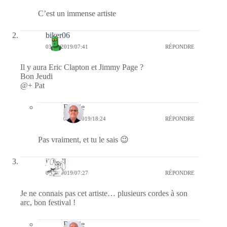
C’est un immense artiste
biker06
03/10/2019/07:41
RÉPONDRE
Il y aura Eric Clapton et Jimmy Page ?
Bon Jeudi
@+ Pat
Bernie
06/10/2019/18:24
RÉPONDRE
Pas vraiment, et tu le sais 😉
jill bill
03/10/2019/07:27
RÉPONDRE
Je ne connais pas cet artiste… plusieurs cordes à son
arc, bon festival !
Bernie