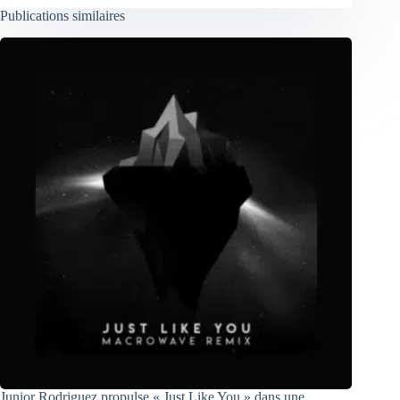
Publications similaires
Junior Rodriguez propulse « Just Like You » dans une