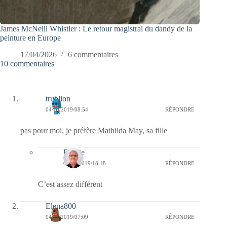
James McNeill Whistler : Le retour magistral du dandy de la
peinture en Europe
17/04/2026
6 commentaires
10 commentaires
trublion
04/10/2019/08:54
RÉPONDRE
pas pour moi, je préfère Mathilda May, sa fille
Bernie
06/10/2019/18:18
RÉPONDRE
C’est assez différent
Elena800
04/10/2019/07:09
RÉPONDRE