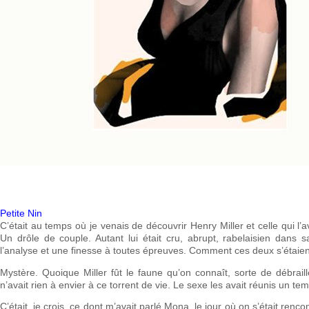
Petite Nin
C’était au temps où je venais de découvrir Henry Miller et celle qui l’ava
Un drôle de couple. Autant lui était cru, abrupt, rabelaisien dans 
l’analyse et une finesse à toutes épreuves. Comment ces deux s’étaien
Mystère. Quoique Miller fût le faune qu’on connaît, sorte de débraill
n’avait rien à envier à ce torrent de vie. Le sexe les avait réunis un t
C’était, je crois, ce dont m’avait parlé Mona, le jour où on s’était ren