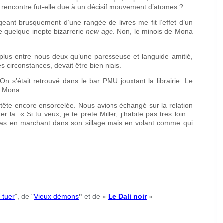
tte rencontre fut-elle due à un décisif mouvement d’atomes ?
geant brusquement d’une rangée de livres me fit l’effet d’un
e quelque inepte bizarrerie
new age
. Non, le minois de Mona
 plus entre nous deux qu’une paresseuse et languide amitié,
s circonstances, devait être bien niais.
On s’était retrouvé dans le bar PMU jouxtant la librairie. Le
e Mona.
la tête encore ensorcelée. Nous avions échangé sur la relation
 là. « Si tu veux, je te prête Miller, j’habite pas très loin…
on pas en marchant dans son sillage mais en volant comme qui
 tuer
", de "
Vieux démons
"
et de «
Le Dali noir
»