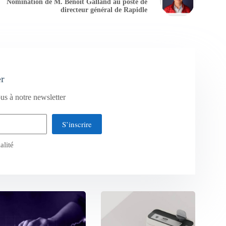
Nomination de M. Benoît Galland au poste de
directeur général de Rapidle
er
us à notre newsletter
S’inscrire
alité