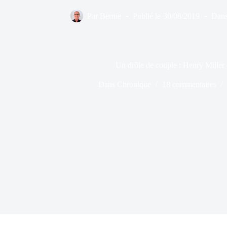
Par
Bernie
Publié le
30/08/2019
Dan
Un drôle de couple : Henry Miller
Dans
Chronique
18 commentaires