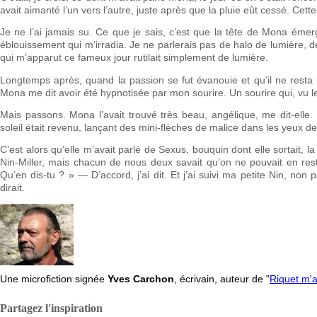
avait aimanté l’un vers l’autre, juste après que la pluie eût cessé. Ce
Je ne l’ai jamais su. Ce que je sais, c’est que la tête de Mona émer
éblouissement qui m’irradia. Je ne parlerais pas de halo de lumière, d
qui m’apparut ce fameux jour rutilait simplement de lumière.
Longtemps après, quand la passion se fut évanouie et qu’il ne resta
Mona me dit avoir été hypnotisée par mon sourire. Un sourire qui, vu le
Mais passons. Mona l’avait trouvé très beau, angélique, me dit-elle. 
soleil était revenu, lançant des mini-flèches de malice dans les yeux d
C’est alors qu’elle m’avait parlé de Sexus, bouquin dont elle sortait, 
Nin-Miller, mais chacun de nous deux savait qu’on ne pouvait en rester
Qu’en dis-tu ? » — D’accord, j’ai dit. Et j’ai suivi ma petite Nin, n
dirait.
Une microfiction signée
Yves Carchon
, écrivain, auteur de "
Riquet m'a
Partagez l'inspiration