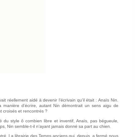
it réellement aidé à devenir l’écrivain qu’il était : Anaïs Nin.
sa manière d’écrire, autant Nin démontrait un sens aigu de
t croisés et rencontrés ?
é du style ô combien libre et inventif, Anaïs, pas bégueule,
emps, Nin semble-t-il n’ayant jamais donné sa part au chien.
contré. La librairie des Temps anciens qui, depuis, a fermé nous