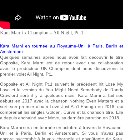
Kara Marni x Champion – All Night, Pt .1
Kara Marni en tournée au Royaume-Uni, à Paris, Berlin et
Amsterdam
Quelques semaines après nous avoir fait découvrir le titre
Opposite, Kara Marni est de retour avec une collaboration
avec le producteur UK Champion dont nous découvrons le
premier volet All Night, Pt1.
Opposite et All Night Pt.1 suivent le précédent hit Lose My
Love et la version du You Might Need Somebody de Randy
Crawford sorti il y a quelques mois. Kara Marni a fait ses
débuts en 2017 avec la chanson Nothing Even Matters et a
sorti son premier album Love Just Ain’t Enough en 2018, qui
comprenait les singles Golden, Curve et la chanson titre. Elle
a depuis enchainé avec Move, sa dernière parution en 2018.
Kara Marni sera en tournée en octobre à travers le Royaume-
Uni et à Paris, Berlin et Amsterdam. Si vous n’avez pas
encore succombé à la voix charnelle et envoûtante de Kara,