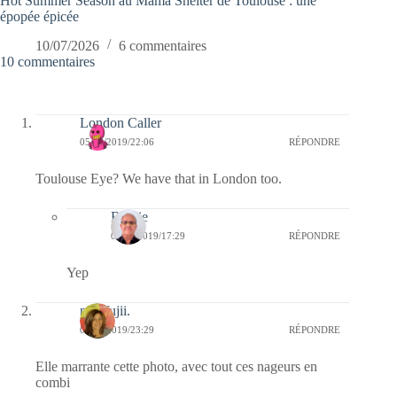
Hot Summer Season au Mama Shelter de Toulouse : une
épopée épicée
10/07/2026
6 commentaires
10 commentaires
London Caller
05/08/2019/22:06
RÉPONDRE
Toulouse Eye? We have that in London too.
Bernie
06/08/2019/17:29
RÉPONDRE
Yep
missfujii.
04/08/2019/23:29
RÉPONDRE
Elle marrante cette photo, avec tout ces nageurs en
combi