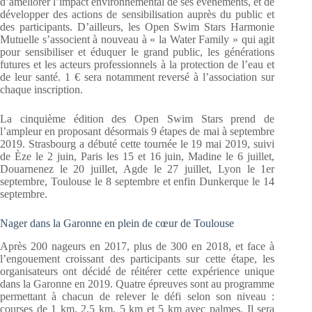
d’améliorer l’impact environnemental de ses événements, et de
développer des actions de sensibilisation auprès du public et
des participants. D’ailleurs, les Open Swim Stars Harmonie
Mutuelle s’associent à nouveau à « la Water Family » qui agit
pour sensibiliser et éduquer le grand public, les générations
futures et les acteurs professionnels à la protection de l’eau et
de leur santé. 1 € sera notamment reversé à l’association sur
chaque inscription.
La cinquième édition des Open Swim Stars prend de
l’ampleur en proposant désormais 9 étapes de mai à septembre
2019. Strasbourg a débuté cette tournée le 19 mai 2019, suivi
de Èze le 2 juin, Paris les 15 et 16 juin, Madine le 6 juillet,
Douarnenez le 20 juillet, Agde le 27 juillet, Lyon le 1er
septembre, Toulouse le 8 septembre et enfin Dunkerque le 14
septembre.
Nager dans la Garonne en plein de cœur de Toulouse
Après 200 nageurs en 2017, plus de 300 en 2018, et face à
l’engouement croissant des participants sur cette étape, les
organisateurs ont décidé de réitérer cette expérience unique
dans la Garonne en 2019. Quatre épreuves sont au programme
permettant à chacun de relever le défi selon son niveau :
courses de 1 km, 2,5 km, 5 km et 5 km avec palmes. Il sera