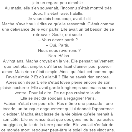
jeta un regard peu aimable.
Au matin, elle s’en souvenait, l’inconnu s’était montré très
doux. Il s’était rasé, habillé.
– Je vous dois beaucoup, avait-il dit.
Macha n’avait su lui dire ce qu’elle ressentait. C’était comme
une délivrance de le voir partir. Elle avait un tel besoin de se
retrouver. Seule, oui seule.
– Vous devez partir ?
– Oui. Partir.
– Nous nous reverrons ?
– Non. Hélas.
A vingt ans, Macha croyait en la vie. Elle pensait naïvement
que tout était simple, qu’il lui suffisait d’aimer pour pouvoir
aimer. Mais rien n’était simple. Ainsi, qui était cet homme qui
l’avait aimée ? Et où allait-il ? Elle ne savait rien encore.
Après son départ, elle s’était lovée pleine encore de son
plaisir nocturne. Elle avait gardé longtemps ses mains sur son
ventre. Pour lui dire. De ne pas craindre la vie.
Elle se décida soudain à regagner Paris.
Fabien n’était rien pour elle. Pas même une passade : une
tocade, un brusque engouement qui lui donnait l’apparence
d’exister. Macha était lasse de la vie oisive qu’elle menait à
son côté. Elle ne rencontrait que des gens morts : parasites
ou gigolos, la lie de la terre pour elle. Elle voulait s’enfuir de
ce monde mort, retrouver peut-être le soleil de ses vingt ans.