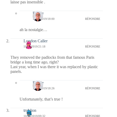
laisse pas insensible .
Bernie
12/05/2019/18:00
RÉPONDRE
ah la nostalgie…
London Caller
10/05/2019/21:18
RÉPONDRE
They removed the padlocks from that famous Paris
bridge a long time ago, right?
Last year, when I was there it was replaced by plastic
panels.
Bernie
12/05/2019/18:26
RÉPONDRE
Unfortunately, that’s true !
trublion
10/05/2019/09:32
RÉPONDRE