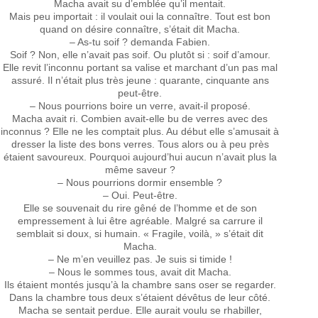
Macha avait su d’emblée qu’il mentait.
Mais peu importait : il voulait oui la connaître. Tout est bon
quand on désire connaître, s’était dit Macha.
– As-tu soif ? demanda Fabien.
Soif ? Non, elle n’avait pas soif. Ou plutôt si : soif d’amour.
Elle revit l’inconnu portant sa valise et marchant d’un pas mal
assuré. Il n’était plus très jeune : quarante, cinquante ans
peut-être.
– Nous pourrions boire un verre, avait-il proposé.
Macha avait ri. Combien avait-elle bu de verres avec des
inconnus ? Elle ne les comptait plus. Au début elle s’amusait à
dresser la liste des bons verres. Tous alors ou à peu près
étaient savoureux. Pourquoi aujourd’hui aucun n’avait plus la
même saveur ?
– Nous pourrions dormir ensemble ?
– Oui. Peut-être.
Elle se souvenait du rire gêné de l’homme et de son
empressement à lui être agréable. Malgré sa carrure il
semblait si doux, si humain. « Fragile, voilà, » s’était dit
Macha.
– Ne m’en veuillez pas. Je suis si timide !
– Nous le sommes tous, avait dit Macha.
Ils étaient montés jusqu’à la chambre sans oser se regarder.
Dans la chambre tous deux s’étaient dévêtus de leur côté.
Macha se sentait perdue. Elle aurait voulu se rhabiller,