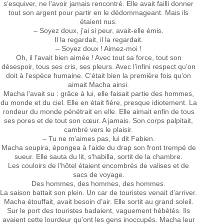
s’esquiver, ne l’avoir jamais rencontré. Elle avait failli donner
tout son argent pour partir en le dédommageant. Mais ils
étaient nus.
– Soyez doux, j’ai si peur, avait-elle émis.
Il la regardait, il la regardait.
– Soyez doux ! Aimez-moi !
Oh, il l’avait bien aimée ! Avec tout sa force, tout son
désespoir, tous ses cris, ses pleurs. Avec l’infini respect qu’on
doit à l’espèce humaine. C’était bien la première fois qu’on
aimait Macha ainsi.
Macha l’avait su : grâce à lui, elle faisait partie des hommes,
du monde et du ciel. Elle en était fière, presque idiotement. La
rondeur du monde pénétrait en elle. Elle aimait enfin de tous
ses pores et de tout son cœur. A jamais. Son corps palpitait,
cambré vers le plaisir.
– Tu ne m’aimes pas, lui dit Fabien.
Macha soupira, épongea à l’aide du drap son front trempé de
sueur. Elle sauta du lit, s’habilla, sortit de la chambre.
Les couloirs de l’hôtel étaient encombrés de valises et de
sacs de voyage.
Des hommes, des hommes, des hommes.
La saison battait son plein. Un car de touristes venait d’arriver.
Macha étouffait, avait besoin d’air. Elle sortit au grand soleil.
Sur le port des touristes badaient, vaguement hébétés. Ils
avaient cette lourdeur qu’ont les gens inoccupés. Macha leur