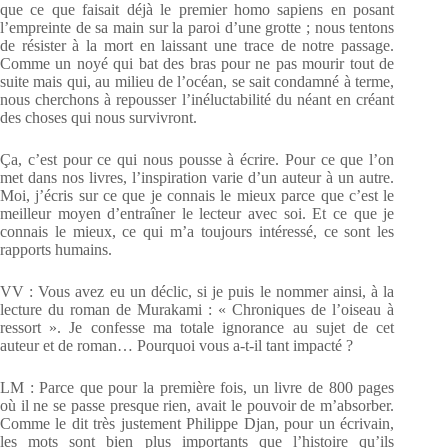
que ce que faisait déjà le premier homo sapiens en posant
l’empreinte de sa main sur la paroi d’une grotte ; nous tentons
de résister à la mort en laissant une trace de notre passage.
Comme un noyé qui bat des bras pour ne pas mourir tout de
suite mais qui, au milieu de l’océan, se sait condamné à terme,
nous cherchons à repousser l’inéluctabilité du néant en créant
des choses qui nous survivront.
Ça, c’est pour ce qui nous pousse à écrire. Pour ce que l’on
met dans nos livres, l’inspiration varie d’un auteur à un autre.
Moi, j’écris sur ce que je connais le mieux parce que c’est le
meilleur moyen d’entraîner le lecteur avec soi. Et ce que je
connais le mieux, ce qui m’a toujours intéressé, ce sont les
rapports humains.
VV : Vous avez eu un déclic, si je puis le nommer ainsi, à la
lecture du roman de Murakami : « Chroniques de l’oiseau à
ressort ». Je confesse ma totale ignorance au sujet de cet
auteur et de roman… Pourquoi vous a-t-il tant impacté ?
LM : Parce que pour la première fois, un livre de 800 pages
où il ne se passe presque rien, avait le pouvoir de m’absorber.
Comme le dit très justement Philippe Djan, pour un écrivain,
les mots sont bien plus importants que l’histoire qu’ils