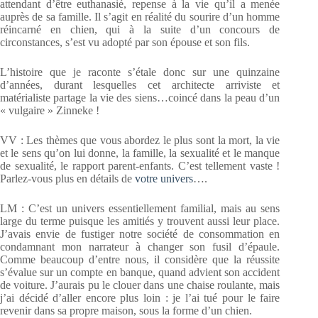
attendant d’être euthanasié, repense à la vie qu’il a menée
auprès de sa famille. Il s’agit en réalité du sourire d’un homme
réincarné en chien, qui à la suite d’un concours de
circonstances, s’est vu adopté par son épouse et son fils.
L’histoire que je raconte s’étale donc sur une quinzaine
d’années, durant lesquelles cet architecte arriviste et
matérialiste partage la vie des siens…coincé dans la peau d’un
« vulgaire » Zinneke !
VV : Les thèmes que vous abordez le plus sont la mort, la vie
et le sens qu’on lui donne, la famille, la sexualité et le manque
de sexualité, le rapport parent-enfants. C’est tellement vaste !
Parlez-vous plus en détails de
votre univers
….
LM : C’est un univers essentiellement familial, mais au sens
large du terme puisque les amitiés y trouvent aussi leur place.
J’avais envie de fustiger notre société de consommation en
condamnant mon narrateur à changer son fusil d’épaule.
Comme beaucoup d’entre nous, il considère que la réussite
s’évalue sur un compte en banque, quand advient son accident
de voiture. J’aurais pu le clouer dans une chaise roulante, mais
j’ai décidé d’aller encore plus loin : je l’ai tué pour le faire
revenir dans sa propre maison, sous la forme d’un chien.