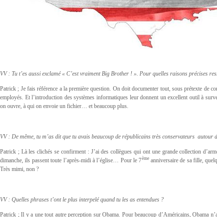
VV : Tu t’es aussi exclamé « C’est vraiment Big Brother ! ». Pour quelles raisons précises res
Patrick ; Je fais référence a la première question. On doit documenter tout, sous prétexte de
employés. Et l’introduction des systèmes informatiques leur donnent un excellent outil à surve
on ouvre, à qui on envoie un fichier… et beaucoup plus.
VV : De même, tu m’as dit que tu avais beaucoup de républicains très conservateurs autour d
Patrick ; Là les clichés se confirment : J’ai des collègues qui ont une grande collection d’a
ème
dimanche, ils passent toute l’après-midi à l’église… Pour le 7
anniversaire de sa fille, quel
Très mimi, non ?
VV : Quelles phrases t’ont le plus interpelé quand tu les as entendues ?
Patrick ; Il y a une tout autre perception sur Obama. Pour beaucoup d’Américains, Obama n’a rie