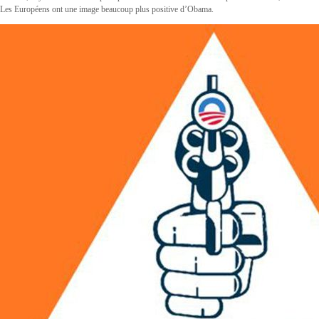
Les Européens ont une image beaucoup plus positive d’Obama.