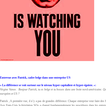
Entrevue avec Patrick, cadre belge dans une entreprise US
« La différence se voit surtout sur le niveau hyper capitaliste et hyper-égoïste. »:
Virgine Vanos : Bonjour Patrick, tu es belge et tu bosses dans une boite nord-américaine. Que
européen et US ?
Patrick ; A première vue, il n’y a pas de grandes différence. Chaque entreprise veut faire des bé
Aux Etats-Unis la législation SOx a changé fondamentalement les procédures dans les entrep