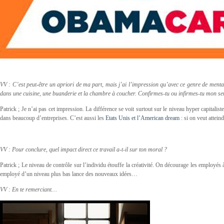
VV : C’est peut-être un apriori de ma part, mais j’ai l’impression qu’avec ce genre de mental
dans une cuisine, une buanderie et la chambre à coucher. Confirmes-tu ou infirmes-tu mon se
Patrick ; Je n’ai pas cet impression. La différence se voit surtout sur le niveau hyper capitali
dans beaucoup d’entreprises. C’est aussi les
Etats Unis et l’American dream
: si on veut attein
VV : Pour conclure, quel impact direct ce travail a-t-il sur ton moral ?
Patrick ; Le niveau de contrôle sur l’individu étouffe la créativité. On décourage les employés 
employé d’un niveau plus bas lance des nouveaux idées…
VV : En te remerciant…