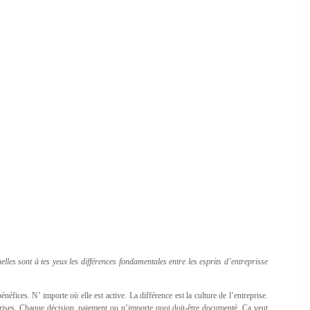
lles sont à tes yeux les différences fondamentales entre les esprits d’entreprisse
néfices. N’ importe où elle est active. La différence est la culture de l’entreprise.
rises. Chaque décision, paiement ou n’importe quoi doit-être documenté. Ça veut