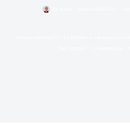
Par
Bernie
Publié le
04/04/2019
Da
Dans une entreprise US : La différence se voit surtout sur le n
Dans
Interview
2 commentaires