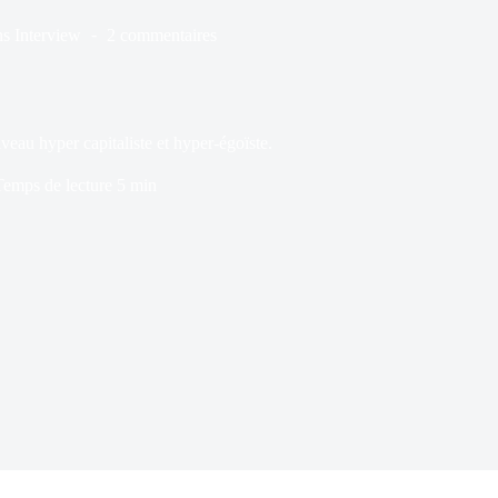
ns
Interview
2 commentaires
iveau hyper capitaliste et hyper-égoïste.
Temps de lecture
5 min