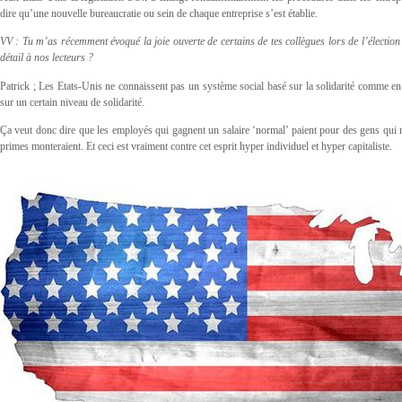
dire qu’une nouvelle bureaucratie ou sein de chaque entreprise s’est établie.
VV : Tu m’as récemment évoqué la joie ouverte de certains de tes collègues lors de l’électi
détail à nos lecteurs ?
Patrick ; Les Etats-Unis ne connaissent pas un système social basé sur la solidarité comme e
sur un certain niveau de solidarité.
Ça veut donc dire que les employés qui gagnent un salaire ‘normal’ paient pour des gens qui n’
primes monteraient. Et ceci est vraiment contre cet esprit hyper individuel et hyper capitaliste.