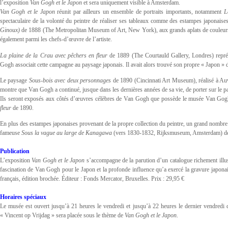
l’exposition
Van Gogh et le Japon
et sera uniquement visible à Amsterdam.
Van Gogh et le Japon
réunit par ailleurs un ensemble de portraits importants, notamment
L
spectaculaire de la volonté du peintre de réaliser ses tableaux comme des estampes japonaises,
Ginoux)
de 1888 (The Metropolitan Museum of Art, New York), aux grands aplats de couleurs e
également parmi les chefs-d’œuvre de l’artiste.
La plaine de la Crau avec
pêchers en fleur
de 1889 (The Courtauld Gallery, Londres) repré
Gogh associait cette campagne au paysage japonais. Il avait alors trouvé son propre « Japon » d
Le paysage
Sous-bois avec deux personnages
de 1890 (Cincinnati Art Museum), réalisé à Auv
montre que Van Gogh a continué, jusque dans les dernières années de sa vie, de porter sur le p
Ils seront exposés aux côtés d’œuvres célèbres de Van Gogh que possède le musée Van G
fleur
de 1890.
En plus des estampes japonaises provenant de la propre collection du peintre, un grand nombre d
fameuse
Sous la vague au large de Kanagawa
(vers 1830-1832, Rijksmuseum, Amsterdam) de
Publication
L’exposition
Van Gogh et le Japon
s’accompagne de la parution d’un catalogue richement illust
fascination de Van Gogh pour le Japon et la profonde influence qu’a exercé la gravure japonaise
français, édition brochée. Éditeur : Fonds Mercator, Bruxelles. Prix : 29,95 €
Horaires spéciaux
Le musée est ouvert jusqu’à 21 heures le vendredi et jusqu’à 22 heures le dernier vendredi
« Vincent op Vrijdag » sera placée sous le thème de
Van Gogh et le Japon
.