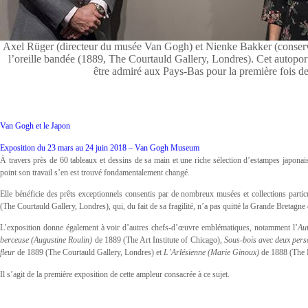
Axel Rüger (directeur du musée Van Gogh) et Nienke Bakker (conservat
l’oreille bandée (1889, The Courtauld Gallery, Londres). Cet autopo
être admiré aux Pays-Bas pour la première fois 
Van Gogh et le Japon
Exposition du 23 mars au 24 juin 2018 – Van Gogh Museum
À travers près de 60 tableaux et dessins de sa main et une riche sélection d’estampes japona
point son travail s’en est trouvé fondamentalement changé.
Elle bénéficie des prêts exceptionnels consentis par de nombreux musées et collections partic
(The Courtauld Gallery, Londres), qui, du fait de sa fragilité, n’a pas quitté la Grande Bretag
L’exposition donne également à voir d’autres chefs-d’œuvre emblématiques, notamment l’
Aut
berceuse (Augustine Roulin)
de 1889 (The Art Institute of Chicago),
Sous-bois avec deux per
fleur
de 1889 (The Courtauld Gallery, Londres) et
L’Arlésienne (Marie Ginoux)
de 1888 (The 
Il s’agit de la première exposition de cette ampleur consacrée à ce sujet.