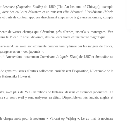
a berceuse
(Augustine Roulin)
de 1889 (The Art Institute of Chicago), exemple
 avec des couleurs éclatantes et un puissant effet décoratif.
L’Arlésienne (Marie
t traits de contour appuyés directement inspirés de la gravure japonaise, compte
sente de vastes champs qui s’étendent, près d’Arles, jusqu’aux montagnes. Van
ans le Midi : un soleil dévorant, des couleurs vives et une nature magnifique.
ers-sur-Oise, avec son étonnante composition rythmée par les rangées de troncs,
aysage avec un « oeil japonais ».
ogh d’Amsterdam, notamment
Courtisane (d’après Eisen)
de 1887 et
Amandier en
e gravures issues d’autres collections enrichissent l’exposition, à l’exemple de la
 Katsushika Hokusai.
ré, avec plus de 250 illustrations de tableaux, dessins et estampes japonaises. La
 sur son travail y sont analysées en détail. Disponible en néerlandais, anglais et
 de chaque mois pour la nocturne « Vincent op Vrijdag ». Le 25 mai, la nocturne