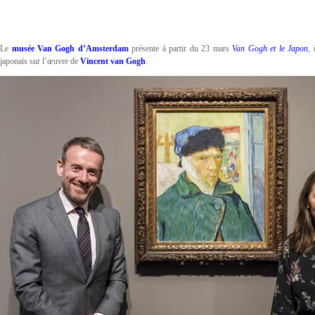
Le
musée Van Gogh d’Amsterdam
présente à partir du 23 mars
Van Gogh et le Japon
, 
japonais sur l’œuvre de
Vincent van Gogh
.