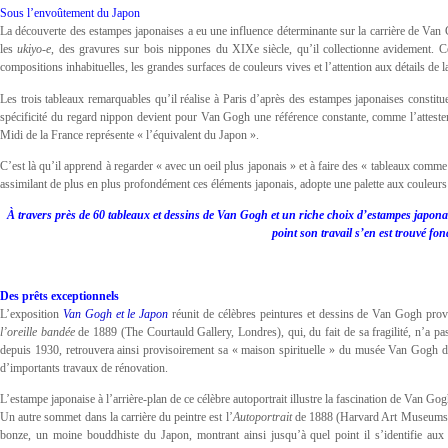
Sous l’envoûtement du Japon
La découverte des estampes japonaises a eu une influence déterminante sur la carrière de Van
les
ukiyo-e
, des gravures sur bois nippones du XIXe siècle, qu’il collectionne avidement.
compositions inhabituelles, les grandes surfaces de couleurs vives et l’attention aux détails de l
Les trois tableaux remarquables qu’il réalise à Paris d’après des estampes japonaises constit
spécificité du regard nippon devient pour Van Gogh une référence constante, comme l’attestent
Midi de la France représente « l’équivalent du Japon ».
C’est là qu’il apprend à regarder « avec un oeil plus japonais » et à faire des « tableaux comm
assimilant de plus en plus profondément ces éléments japonais, adopte une palette aux couleurs 
À travers près de 60 tableaux et dessins de Van Gogh et un riche choix d’estampes japonaise
point son travail s’en est trouvé f
Des prêts exceptionnels
L’exposition
Van Gogh et le Japon
réunit de célèbres peintures et dessins de Van Gogh prove
l’oreille bandée
de 1889 (The Courtauld Gallery, Londres), qui, du fait de sa fragilité, n’a p
depuis 1930, retrouvera ainsi provisoirement sa « maison spirituelle » du musée Van Gogh d
d’importants travaux de rénovation.
L’estampe japonaise à l’arrière-plan de ce célèbre autoportrait illustre la fascination de Van Gog
Un autre sommet dans la carrière du peintre est l’
Autoportrait
de 1888 (Harvard Art Museums/F
bonze, un moine bouddhiste du Japon, montrant ainsi jusqu’à quel point il s’identifie aux 