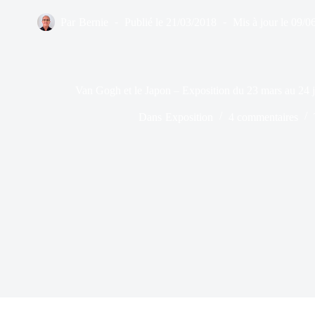
Par
Bernie
Publié le
21/03/2018
Mis à jour le
09/0
Van Gogh et le Japon – Exposition du 23 mars au 2
Dans
Exposition
4 commentaires