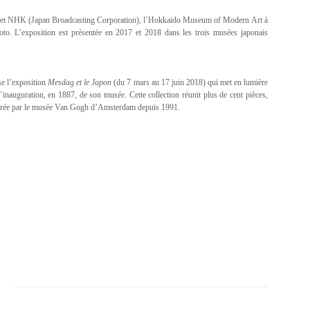
s et NHK (Japan Broadcasting Corporation), l’Hokkaido Museum of Modern Art à
. L’exposition est présentée en 2017 et 2018 dans les trois musées japonais
se l’exposition
Mesdag et le Japon
(du 7 mars au 17 juin 2018) qui met en lumière
’inauguration, en 1887, de son musée. Cette collection réunit plus de cent pièces,
 gérée par le musée Van Gogh d’Amsterdam depuis 1991.