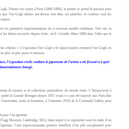
 Gogh. Durant son séjour à Paris (1886-1888), le peintre se prend de passion pour
 Ce que Van Gogh admire par-dessus tout dans ces planches en couleurs sont les
a nature.
uent ses premières expérimentations de ce nouveau modèle esthétique. Très vite, la
 les lettres envoyées depuis Arles, où il s’installe début 1888 dans l’idée que le
e les crépons ». L’exposition
Van Gogh et le Japon
montre comment Van Gogh, en
de plus en plus pures et intenses.
s, l’exposition révèle combien le japonisme de l’artiste a été fécond et à quel
ondamentalement changé.
nant de musées et de collections particulières du monde entier. L’
Autoportrait à
as quitté la Grande Bretagne depuis 1955 et qui n’a pas été exposée aux Pays-Bas
’Amsterdam, avant la fermeture, à l’automne 2018, de la Courtauld Gallery pour
h pour l’art japonais.
ogg Museum, Cambridge, MA), dans lequel il se représente sous les traits d’un
Japonais. Cette impressionnante peinture bénéficie d’un prêt exceptionnel pour