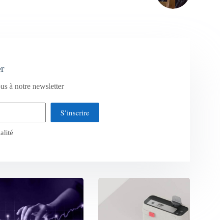
er
us à notre newsletter
S’inscrire
alité