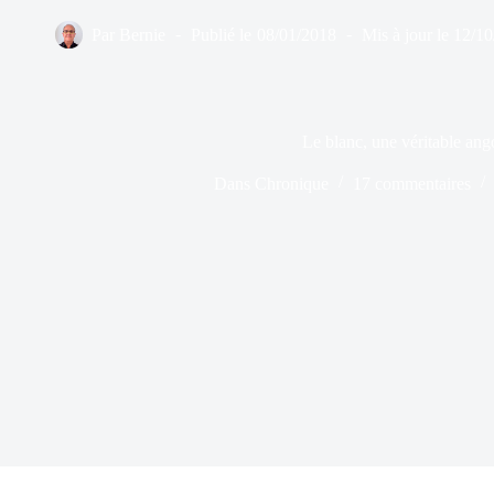
Par
Bernie
Publié le
08/01/2018
Mis à jour le
12/10
Le blanc, une véritable ang
Dans
Chronique
17 commentaires