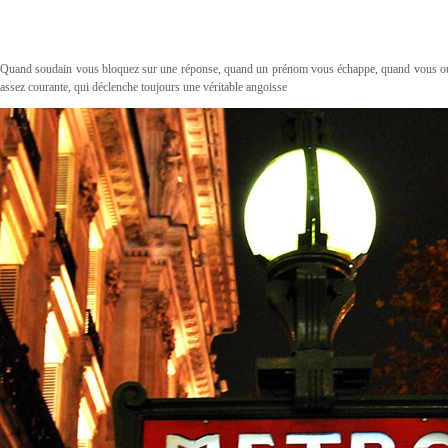
Quand soudain vous bloquez sur une réponse, quand un prénom vous échappe, quand vous oub
assez courante, qui déclenche toujours une véritable angoisse