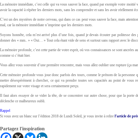
La mémoire immédiate, c’est celle qui va vous sauver la face, quand par exemple votre moitié vou
avoir la capacité à répéter les derniers mots, sans les comprendre et sans les avoir réellement éc
C’est un des mystères de notre cerveau, qui dans ce cas peut vous sauver la face, mais attention, 
mal, car la mémoire immédiate n’imprime que les derniers mots.
Soyons honnête, cela m’est arrivé plus d’une fois, quand je devais écouter par politesse des pl
donner des « mm.. » « Oui… » Tout cela étant vide de sens et surtout sans rapport avec le disco
La mémoire profonde, c’est cette partie de votre esprit, où vos connaissances se sont ancrées au 
comme si c’était hier.
Vous allez vous souvenir d’une première rencontre, mais vous allez oublier une rupture (ça marc
Cette mémoire profonde vous joue donc parfois des tours, comme le prénom de la personne que
mettre désespérément à chercher, ce qui va prendre toutes ses capacités au point de vous re
rapidement sur votre visage et sera certainement perçu.
Il faut alors essayer de se vider la tête, de se concentrer sur autre chose, pour que la porte d
déclenche ce malheureux oubli.
Rappel
Si vous avez un blanc sur l’édition 2018 de Lundi Soleil, je vous invite à relire
l’article de pr
Partagez l'inspiration