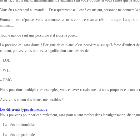
Mais là, c’est le blanc. Immédiatement, l’audience sent votre trouble, et vous sentez que la répon
Vous êtes alors seul au monde… Désespérément seul car à cet instant, personne ne donnera la ré
Pourtant, cette réponse, vous la connaissez, mais votre cerveau a créé un blocage. La question 
connaît…
Tout le monde sauf une personne et il a osé la poser…
La pression est sans doute à l’origine de ce blanc, c’est peut-être aussi qu’à force d’utiliser 
courant, pouvez-vous donnez la signification sans hésiter de :
– LOL
– WTF
– OMG
Nous pourrions multiplier les exemples, vous en avez certainement à nous proposer en commen
Avez-vous connu des blancs mémorables ?
Les différents types de mémoire
Nous pouvons pour parler simplement, sans pour autant tomber dans la vulgarisation, distingu
– La mémoire immédiate
– La mémoire profonde