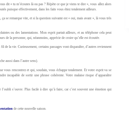
s dit « tu m’écoutes là ou pas ? Répète ce que je viens te dire », vous allez alors
outés puisque effectivement, dans les faits vous étiez totalement ailleurs.
ça se remarque vite, et si la question suivante est « oui, mais avant », là vous très
aintes ou des lamentations. Mon esprit partait ailleurs, et au téléphone cela peut
urs de la personne, qui, néanmoins, apprécie de croire qu’elle est écoutée.
fil de la vie. Curieusement, certains passages vont disparaître, d’autres reviennent
he aussi dans l’autre sens).
 vous rencontrez et qui, soudain, vous échappe totalement. Et votre esprit va se
ndre incapable de sortir une phrase cohérente. Votre malaise risque d’apparaître
e l’oubli s’ouvre. Plus facile à dire qu’à faire, car c’est souvent une émotion qui
ésentation
de cette nouvelle saison.