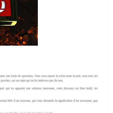
nter une foule de questions. Vous avez rejoué la scène toute la nuit, sous tous les
proches, sur un sujet qui ne les intéresse pas du tout.
expert qui va apporter une solution innovante, votre discours est bien huilé, les
uestion bête d’un nouveau, qui vous demande la signification d’un acronyme, que