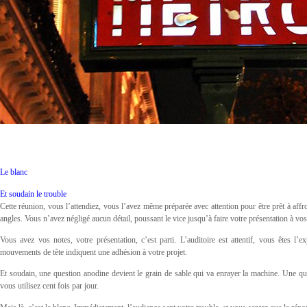
Le blanc
Et soudain le trouble
Cette réunion, vous l’attendiez, vous l’avez même préparée avec attention pour être prêt à affro
angles. Vous n’avez négligé aucun détail, poussant le vice jusqu’à faire votre présentation à vos 
Vous avez vos notes, votre présentation, c’est parti. L’auditoire est attentif, vous êtes l’
mouvements de tête indiquent une adhésion à votre projet.
Et soudain, une question anodine devient le grain de sable qui va enrayer la machine. Une q
vous utilisez cent fois par jour.