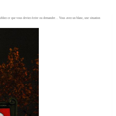
liez ce que vous deviez écrire ou demander… Vous avez un blanc, une situation