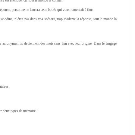
se est attendue, car tout le monde la connaît.
ponse, personne ne lancera cette bouée qui vous remettrait à flots.
anodine, n’était pas dans vos scénarii, trop évidente la réponse, tout le monde la
des acronymes, ils deviennent des mots sans lien avec leur origine. Dans le langage
taires.
er deux types de mémoire :