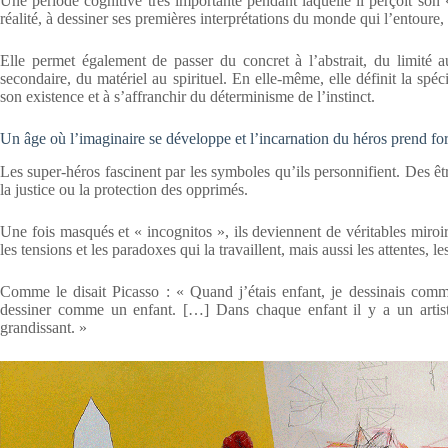
Une période cognitive très importante pendant laquelle il perçoit son
réalité, à dessiner ses premières interprétations du monde qui l’entoure,
Elle permet également de passer du concret à l’abstrait, du limité a
secondaire, du matériel au spirituel. En elle-même, elle définit la spéc
son existence et à s’affranchir du déterminisme de l’instinct.
Un âge où l’imaginaire se développe et l’incarnation du héros prend fo
Les super-héros fascinent par les symboles qu’ils personnifient. Des ê
la justice ou la protection des opprimés.
Une fois masqués et « incognitos », ils deviennent de véritables miroir
les tensions et les paradoxes qui la travaillent, mais aussi les attentes, le
Comme le disait Picasso : « Quand j’étais enfant, je dessinais comm
dessiner comme un enfant. […] Dans chaque enfant il y a un artist
grandissant. »