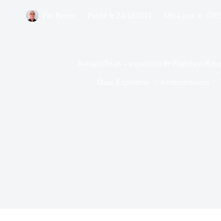
Par
Bernie
Publié le
24/12/2017
Mis à jour le
17/0
In-cogniTo-ys – exposition de Francisco Ran
Dans
Exposition
4 commentaires