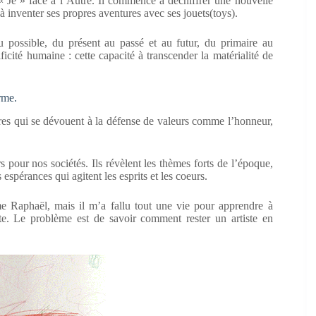
 « Je » face à l’Autre. Il commence à déchiffrer une nouvelle
 à inventer ses propres aventures avec ses jouets(toys).
u possible, du présent au passé et au futur, du primaire au
ificité humaine : cette capacité à transcender la matérialité de
rme.
tres qui se dévouent à la défense de valeurs comme l’honneur,
s pour nos sociétés. Ils révèlent les thèmes forts de l’époque,
s espérances qui agitent les esprits et les coeurs.
e Raphaël, mais il m’a fallu tout une vie pour apprendre à
e. Le problème est de savoir comment rester un artiste en