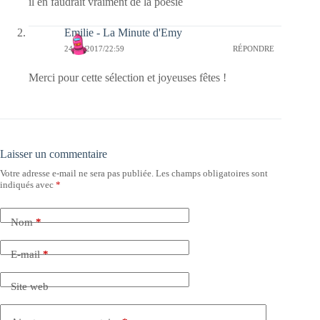
il en faudrait vraiment de la poésie
Emilie - La Minute d'Emy
24/12/2017/22:59
RÉPONDRE
Merci pour cette sélection et joyeuses fêtes !
Laisser un commentaire
Votre adresse e-mail ne sera pas publiée.
Les champs obligatoires sont
indiqués avec
*
Nom
*
E-mail
*
Site web