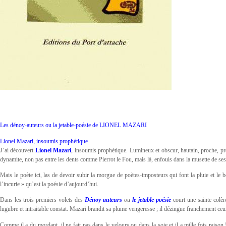
Les dénoy-auteurs ou la jetable-poésie de LIONEL MAZARI
Lionel Mazari, insoumis prophétique
J’ai découvert
Lionel Mazari
, insoumis prophétique. Lumineux et obscur, hautain, proche, pres
dynamite, non pas entre les dents comme Pierrot le Fou, mais là, enfouis dans la musette de se
Mais le poète ici, las de devoir subir la morgue de poètes-imposteurs qui font la pluie et le
l’incurie » qu’est la poésie d’aujourd’hui.
Dans les trois premiers volets des
Dénoy-auteurs
ou
le jetable-poésie
court une sainte colère
lugubre et intraitable constat. Mazari brandit sa plume vengeresse ; il dézingue franchement ceu
Comme il a du mordant, il ne fait pas dans le velours ou dans la soie et il a mille fois raiso