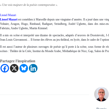
« Une voix majeure de la poésie contemporaine ».
Lionel Mazari
Lionel Mazari
est comédien à Marseille depuis une vingtaine d’années. Il a joué dans une ving
Voltaire, Aragon, Hugo, Rimbaud, Radiguet, Strindberg, André Ughetto, dans des mise-en
Fabrizio, Andre Ughetto, Martin Kimmel.
Il a mis en scène et interprété une dizaine de spectacles, adaptés d’œuvres de Dostoïevski,
Jean-Louis Giovannoni… Il forme des élèves au jeu théâtral, en lycée, dans le cadre de l’option 
Il est aussi l’auteur de plusieurs ouvrages de poésie qu’il porte à la scène, sous forme de réc
scènes : Théâtre de la Criée, Institut du Monde Arabe, Médiathèque de Nice, Gap, Salon de Pro
Partagez l'inspiration