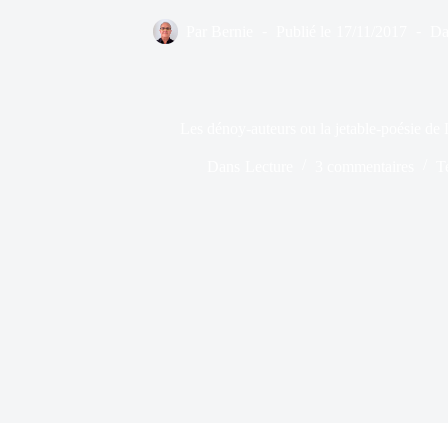
Par
Bernie
Publié le
17/11/2017
Da
Les dénoy-auteurs ou la jetable-poési
Dans
Lecture
3 commentaires
T