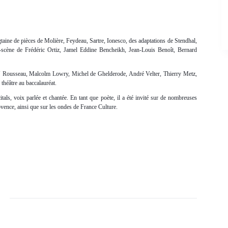
taine de pièces de Molière, Feydeau, Sartre, Ionesco, des adaptations de Stendhal,
-scène de Frédéric Ortiz, Jamel Eddine Bencheikh, Jean-Louis Benoît, Bernard
 J-J Rousseau, Malcolm Lowry, Michel de Ghelderode, André Velter, Thierry Metz,
théâtre au baccalauréat.
itals, voix parlée et chantée. En tant que poète, il a été invité sur de nombreuses
vence, ainsi que sur les ondes de France Culture.