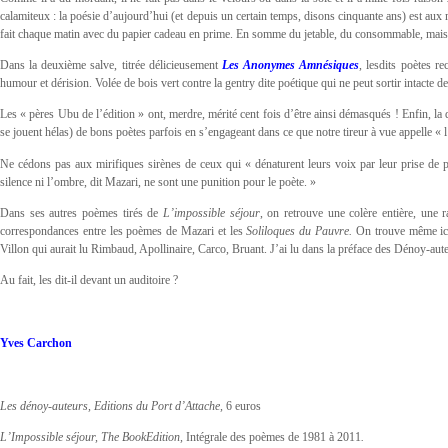
calamiteux : la poésie d’aujourd’hui (et depuis un certain temps, disons cinquante ans) est aux 
fait chaque matin avec du papier cadeau en prime. En somme du jetable, du consommable, mais 
Dans la deuxième salve, titrée délicieusement
Les Anonymes Amnésiques
, lesdits poètes r
humour et dérision. Volée de bois vert contre la gentry dite poétique qui ne peut sortir intacte d
Les « pères Ubu de l’édition » ont, merdre, mérité cent fois d’être ainsi démasqués ! Enfin, la 
se jouent hélas) de bons poètes parfois en s’engageant dans ce que notre tireur à vue appelle « l’
Ne cédons pas aux mirifiques sirènes de ceux qui « dénaturent leurs voix par leur prise de 
silence ni l’ombre, dit Mazari, ne sont une punition pour le poète. »
Dans ses autres poèmes tirés de
L’impossible séjour
, on retrouve une colère entière, une 
correspondances entre les poèmes de Mazari et les
Soliloques du Pauvre.
On trouve même ici
Villon qui aurait lu Rimbaud, Apollinaire, Carco, Bruant. J’ai lu dans la préface des Dénoy-aut
Au fait, les dit-il devant un auditoire ?
Yves Carchon
Les dénoy-auteurs, Editions du Port d’Attache,
6 euros
L’Impossible séjour, The BookEdition,
Intégrale des poèmes de 1981 à 2011
.