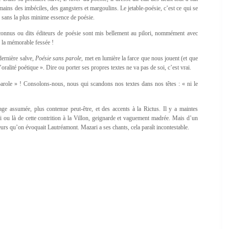
mains des imbéciles, des gangsters et margoulins. Le jetable-poésie, c’est ce qui se
sans la plus minime essence de poésie.
econnus ou dits éditeurs de poésie sont mis bellement au pilori, nommément avec
e la mémorable fessée !
dernière salve,
Poésie sans parole
, met en lumière la farce que nous jouent (et que
oralité poétique ». Dire ou porter ses propres textes ne va pas de soi, c’est vrai.
parole » ! Consolons-nous, nous qui scandons nos textes dans nos têtes : « ni le
rage assumée, plus contenue peut-être, et des accents à la Rictus. Il y a maintes
 ou là de cette contrition à la Villon, geignarde et vaguement madrée. Mais d’un
eurs qu’on évoquait Lautréamont. Mazari a ses chants, cela paraît incontestable.