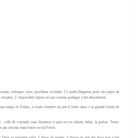
sant, colérique, rieur, persifleur ou badin. Ce poète-flingueur porte des pains de
s strophes.
L’impossible séjour
est une somme poétique à lire absolument.
 beau temps en Poésie, a voulu remettre un peu d’ordre dans « la grande écurie de
 : celle de constater sans fioritures à quoi en est réduite, hélas, la poésie. Triste,
x qui ont mis main basse sur la Poésie.
n ! Dans sa première salve,
L’hiver du poème,
il dresse un état des lieux tout à fait