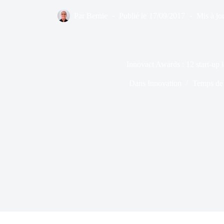
Par
Bernie
Publié le
17/09/2017
Mis à jou
Innovact Awards : 12 start-up l
Dans
Innovation
Temps de 