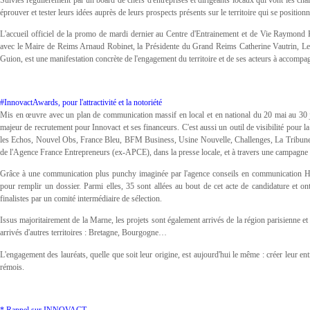
éprouver et tester leurs idées auprès de leurs prospects présents sur le territoire qui se positi
L'accueil officiel de la promo de mardi dernier au Centre d'Entrainement et de Vie Raymond
avec le Maire de Reims Arnaud Robinet, la Présidente du Grand Reims Catherine Vautrin, Le P
Guion, est une manifestation concrète de l'engagement du territoire et de ses acteurs à accompag
#InnovactAwards, pour l'attractivité et la notoriété
Mis en œuvre avec un plan de communication massif en local et en national du 20 mai au 30 juin 
majeur de recrutement pour Innovact et ses financeurs. C'est aussi un outil de visibilité pour la 
les Echos, Nouvel Obs, France Bleu, BFM Business, Usine Nouvelle, Challenges, La Tribune, 20
de l'Agence France Entrepreneurs (ex-APCE), dans la presse locale, et à travers une campagne 
Grâce à une communication plus punchy imaginée par l'agence conseils en communication Hor
pour remplir un dossier. Parmi elles, 35 sont allées au bout de cet acte de candidature et o
finalistes par un comité intermédiaire de sélection.
Issus majoritairement de la Marne, les projets sont également arrivés de la région parisienne e
arrivés d'autres territoires : Bretagne, Bourgogne…
L'engagement des lauréats, quelle que soit leur origine, est aujourd'hui le même : créer leur entre
rémois.