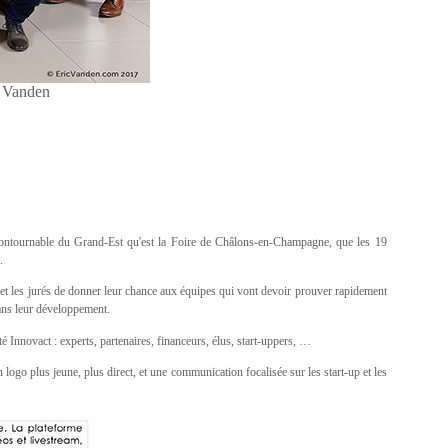
c Vanden
ncontournable du Grand-Est qu'est la Foire de Châlons-en-Champagne, que les 19
.
t et les jurés de donner leur chance aux équipes qui vont devoir prouver rapidement
 dans leur développement.
é Innovact : experts, partenaires, financeurs, élus, start-uppers, …
logo plus jeune, plus direct, et une communication focalisée sur les start-up et les