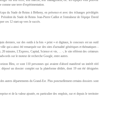
onne comme une terre d'expérimentation.
 Kopa du Stade de Reims à Bétheny, en présence et avec des échanges privilégiés
résident du Stade de Reims Jean-Pierre Caillot et l'entraîneur de l'équipe David
ner ces 12 start-up vers le succès.
derniers, sur des outils à la fois « print » et digitaux, le concours est un outil
ville qui a ainsi été remarquée sur des sites d'actualité génériques et thématiques -
 minutes, L'Express, Capital, Science et vie, … -, le site référent des créateurs
adwords sur le moteur de recherche Google, entre autres.
izon Bleu, ce sont 110 personnes qui avaient d'abord manifesté un intérêt réel
nt déposé un dossier complet sur la plateforme dédiée, dont 19 ont été désignées
t des autres départements du Grand-Est. Plus ponctuellement certains dossiers sont
prise et de la valeur ajoutée, en particulier des emplois, sur et depuis le territoire