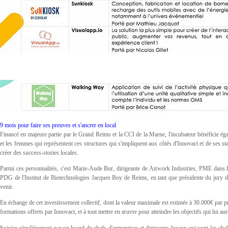
9 mois pour faire ses preuves et s'ancrer en local
Financé en majeure partie par le Grand Reims et la CCI de la Marne, l'incubateur bénéficie é
et les femmes qui représentent ces structures qui s'impliquent aux côtés d'Innovact et de ses sta
créer des success-stories locales.
Parmi ces personnalités, c'est Marie-Aude Bur, dirigeante de Airwork Industries, PME dans le
PDG de l'Institut de Biotechnologies Jacques Boy de Reims, en tant que présidente du jury d
venir.
En échange de cet investissement collectif, dont la valeur maximale est estimée à 30.000€ par pr
formations offerts par Innovact, et à tout mettre en œuvre pour atteindre les objectifs qui lui au
Suivies régulièrement par un board de chefs d'entreprises et dirigeants locaux qui vont les cha