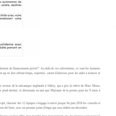
galement de financements privés*. Au-delà de ces subventions, ce sont les hommes
rt-up en leur offrant temps, expertise, carnet d'adresses pour les aider à avancer et
 secteur de la mécanique implantée à Sillery, qui a pris la relève de Marc Menu,
e jeudi dernier, et désormais en tant que Marraine de la promo pour les 9 mois à
ojet, chacune des 12 équipes s'engage à suivre jusque fin juin 2018 les conseils et
ront été fixés, avec un premier point d'étape qui sera réalisé mi-décembre.
llenger sur leur offre, leur marché, leur management, etc. les équipes vont pouvoir