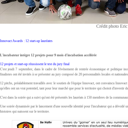
Crédit photo Eri
Innovact Awards : 12 start-up lauréates
L'incubateur intègre 12 projets pour 9 mois d'incubation accélérée
12 projets et start-up réussissent le test du jury final
C'est jeudi 7 septembre, dans le cadre de l'événement de rentrée économique et politique i
finalistes ont été invités à se présenter au jury composé de 20 personnalités locales et nationales
12 pitchs, préalablement travaillés avec le soutien de l'équipe Innovact, ont convaincu Innovac
qu'elles ont un vrai potentiel, tant pour leur marché que pour le territoire qui choisit d'investir
C'est dans la soirée qui a suivi qu'ont été présentés les lauréats à 150 membres de la communaut
Une soirée dynamisée par le lancement d'une nouvelle identité pour l'incubateur qui a dévoilé un 
histoires qui naissent sur le territoire.