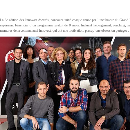
La 3è édition des Innovact Awards, concours initié chaque année par l’incubateur du Grand Re
espéraient bénéficier d’un programme gratuit de 9 mois. Incluant hébergement, coaching, m
membres de la communauté Innovact, qui ont une motivation, presqu’une obsession partagée : dès