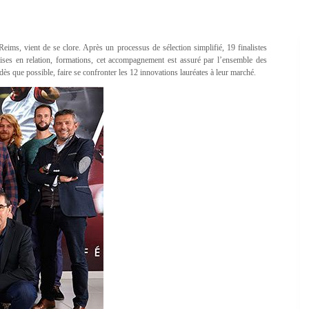
ims, vient de se clore. Après un processus de sélection simplifié, 19 finalistes
ises en relation, formations, cet accompagnement est assuré par l’ensemble des
 que possible, faire se confronter les 12 innovations lauréates à leur marché.