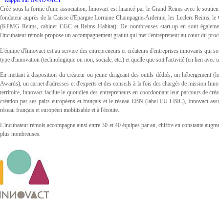
* Rappel sur INNOVACT
Créé sous la forme d'une association, Innovact est financé par le Grand Reims avec le soutie
fondateur auprès de la Caisse d'Epargne Lorraine Champagne-Ardenne, les Leclerc Reims, le 
(KPMG Reims, cabinet CGC et Reims Habitat). De nombreuses start-up en sont également d
l'incubateur rémois propose un accompagnement gratuit qui met l'entrepreneur au cœur du proc
L'équipe d'Innovact est au service des entrepreneurs et créateurs d'entreprises innovants qui so
type d'innovation (technologique ou non, sociale, etc.) et quelle que soit l'activité (en lien avec
En mettant à disposition du créateur ou jeune dirigeant des outils dédiés, un hébergement (
Awards), un carnet d'adresses et d'experts et des conseils à la fois des chargés de mission Innova
territoire, Innovact facilite le quotidien des entrepreneurs en coordonnant leur parcours de créa
création par ses pairs européens et français et le réseau EBN (label EU l BIC), Innovact as
réseau français et européen mobilisable et à l'écoute.
L'incubateur rémois accompagne ainsi entre 30 et 40 équipes par an, chiffre en constante augm
plus nombreuses.