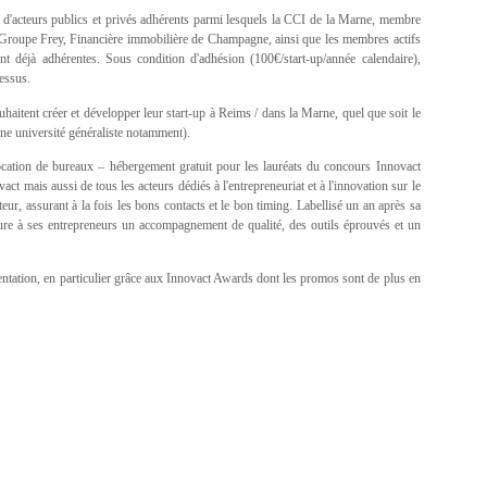
n d'acteurs publics et privés adhérents parmi lesquels la CCI de la Marne, membre
Groupe Frey, Financière immobilière de Champagne, ainsi que les membres actifs
éjà adhérentes. Sous condition d'adhésion (100€/start-up/année calendaire),
essus.
uhaitent créer et développer leur start-up à Reims / dans la Marne, quel que soit le
 une université généraliste notamment).
location de bureaux – hébergement gratuit pour les lauréats du concours Innovact
ct mais aussi de tous les acteurs dédiés à l'entrepreneuriat et à l'innovation sur le
teur, assurant à la fois les bons contacts et le bon timing. Labellisé un an après sa
sure à ses entrepreneurs un accompagnement de qualité, des outils éprouvés et un
entation, en particulier grâce aux Innovact Awards dont les promos sont de plus en