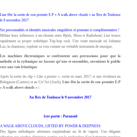
Line fête la sortie de son premier E.P « A walk above clouds » au Rex de Toulouse
le 9 novembre 2017
Six personnalités et identités musicales singulières et pourtant si complémentaires !
Mêlant leurs influences à mi-chemin entre Björk, Muse et Radiohead, Line trouve
rapidement sa propre esthétique Trip-hop rock. Une route musicale où Johanna
Luz, la chanteuse, exploite sa voix comme un véritable instrument de musique.
Les machines électroniques se confrontent aux percussions pour que la
mélodie et la rythmique ne fassent qu’une et ensembles, envoûtent le public
vers une voie frénétique
.
Après la sortie du clip « Like a picture », sortie en mars 2017, et une résidence au
Bolegason (Castres) et au Cri’Art (Auch),
Line fête la sortie de son premier E.P
« A walk above clouds » :
Au Rex de Toulouse le 9 novembre 2017
1ere partie : Paranoïd
A WALK ABOVE CLOUDS, LIFTED BY POWER & DEEPNESS
Des lignes mélodiques aériennes surplombant un lit de vapeur. Une élégante
vibration aux courbes féminines portées par la profondeur d’un battement anguleux