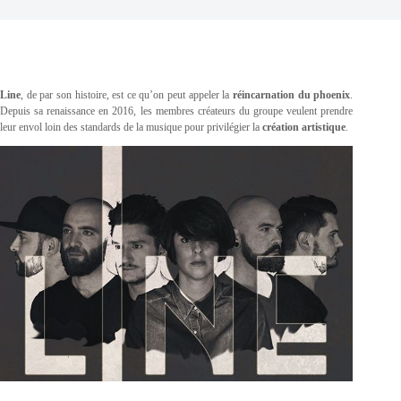
Line
, de par son histoire, est ce qu’on peut appeler la
réincarnation du phoenix
.
Depuis sa renaissance en 2016, les membres créateurs du groupe veulent prendre
leur envol loin des standards de la musique pour privilégier la
création artistique
.