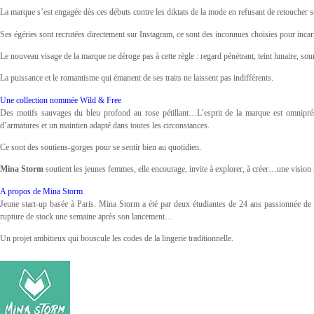
La marque s’est engagée dès ces débuts contre les diktats de la mode en refusant de retoucher s
Ses égéries sont recrutées directement sur Instagram, ce sont des inconnues choisies pour incar
Le nouveau visage de la marque ne déroge pas à cette règle : regard pénétrant, teint lunaire, sou
La puissance et le romantisme qui émanent de ses traits ne laissent pas indifférents.
Une collection nommée Wild & Free
Des motifs sauvages du bleu profond au rose pétillant…L’esprit de la marque est omniprés
d’armatures et un maintien adapté dans toutes les circonstances.
Ce sont des soutiens-gorges pour se sentir bien au quotidien.
Mina Storm
soutient les jeunes femmes, elle encourage, invite à explorer, à créer…une vision 
A propos de Mina Storm
Jeune start-up basée à Paris. Mina Storm a été par deux étudiantes de 24 ans passionnée de
rupture de stock une semaine après son lancement…
Un projet ambitieux qui bouscule les codes de la lingerie traditionnelle.