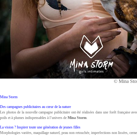
© Mina Sto
Mina Storm
Des campagnes publicitaires au cœur de la nature
Les photos de la nouvelle campagne publicitaire ont été réalisées dans une forêt française av
poils et à plumes indispensables à l’univers de
Mina Storm
.
La vision ? Inspirer toute une génération de jeunes filles
Morphologies variées, maquillage naturel, peau non retouchée, imperfections non lissées, ce