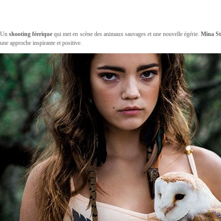
Un
shooting féerique
qui met en scène des animaux sauvages et une nouvelle égérie.
Mina S
une approche inspirante et positive.