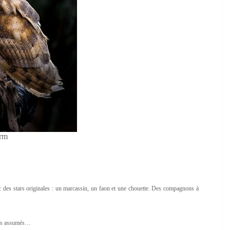
rm
ec des stars originales : un marcassin, un faon et une chouette. Des compagnons à
rnes assumés…