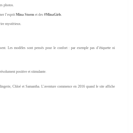
es photos.
ner l’esprit
Mina Storm
et des
#MinaGirls
.
rire mystérieux.
ent. Les modèles sont pensés pour le confort : par exemple pas d’étiquette ni
résolument positive et stimulante.
 lingerie, Chloé et Samantha. L’aventure commence en 2016 quand le site affiche