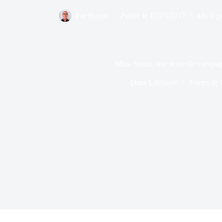
Par
Bernie
Publié le
17/09/2017
Mis à jo
Mina Storm, une nouvelle campag
Dans
LifeStyle
Temps de l