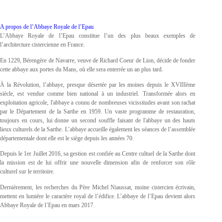
A propos de l’Abbaye Royale de l’Epau
L’Abbaye Royale de l’Epau constitue l’un des plus beaux exemples de
l’architecture cistercienne en France.
En 1229, Bérengère de Navarre, veuve de Richard Coeur de Lion, décide de fonder
cette abbaye aux portes du Mans, où elle sera enterrée un an plus tard.
À la Révolution, l’abbaye, presque désertée par les moines depuis le XVIIIème
siècle, est vendue comme bien national à un industriel. Transformée alors en
exploitation agricole, l'abbaye a connu de nombreuses vicissitudes avant son rachat
par le Département de la Sarthe en 1959. Un vaste programme de restauration,
toujours en cours, lui donne un second souffle faisant de l'abbaye un des hauts
lieux culturels de la Sarthe. L’abbaye accueille également les séances de l’assemblée
départementale dont elle est le siège depuis les années 70.
Depuis le 1er Juillet 2016, sa gestion est confiée au Centre cultuel de la Sarthe dont
la mission est de lui offrir une nouvelle dimension afin de renforcer son rôle
culturel sur le territoire.
Dernièrement, les recherches du Père Michel Niaussat, moine cistercien écrivain,
mettent en lumière le caractère royal de l’édifice. L’abbaye de l’Epau devient alors
Abbaye Royale de l’Epau en mars 2017.