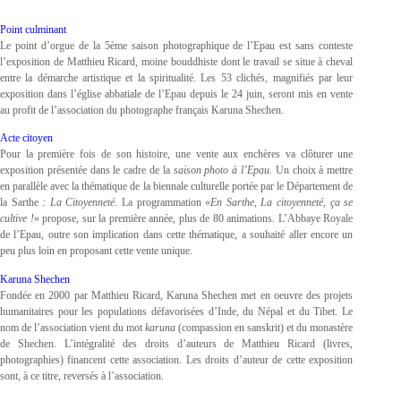
Point culminant
Le point d’orgue de la 5ème saison photographique de l’Epau est sans conteste
l’exposition de Matthieu Ricard, moine bouddhiste dont le travail se situe à cheval
entre la démarche artistique et la spiritualité. Les 53 clichés, magnifiés par leur
exposition dans l’église abbatiale de l’Epau depuis le 24 juin, seront mis en vente
au profit de l’association du photographe français Karuna Shechen.
Acte citoyen
Pour la première fois de son histoire, une vente aux enchères va clôturer une
exposition présentée dans le cadre de la
saison photo à l’Epau.
Un choix à mettre
en parallèle avec la thématique de la biennale culturelle portée par le Département de
la Sarthe
: La Citoyenneté
. La programmation «
En Sarthe, La citoyenneté, ça se
cultive !
» propose, sur la première année, plus de 80 animations. L’Abbaye Royale
de l’Epau, outre son implication dans cette thématique, a souhaité aller encore un
peu plus loin en proposant cette vente unique.
Karuna Shechen
Fondée en 2000 par Matthieu Ricard, Karuna Shechen met en oeuvre des projets
humanitaires pour les populations défavorisées d’Inde, du Népal et du Tibet. Le
nom de l’association vient du mot
karuna
(compassion en sanskrit) et du monastère
de Shechen. L’intégralité des droits d’auteurs de Matthieu Ricard (livres,
photographies) financent cette association. Les droits d’auteur de cette exposition
sont, à ce titre, reversés à l’association.