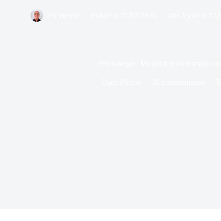
Par
Bernie
Publié le
27/02/2026
Mis à jour le
27/
Perce-neige : Ma participation macro a
Dans
Photos
20 commentaires
T