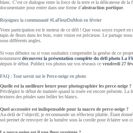
blanc. C’est ce dialogue entre la force de la terre et la délicatesse de l
documentaire pour entrer dans une forme d’
abstraction poétique
.
Rejoignez la communauté #LaFleurDuMois en février
Votre participation est le moteur de ce défi ! Que vous soyez expert en
tapis de fleurs dans les bois, votre vision est précieuse. Le partage no
sous différents angles.
Si vous débutez ou si vous souhaitez comprendre la genèse de ce projet,
notamment
découvrez la présentation complète du défi photo La F
depuis le début. Publiez vos photos sur vos réseaux ce
vendredi 27 fév
FAQ : Tout savoir sur le Perce-neige en photo
Quelle est la meilleure heure pour photographier les perce-neige ?
Privilégiez le début de matinée quand la rosée est encore présente. La l
textures des pétales sans brûler les blancs.
Quel accessoire est indispensable pour la macro de perce-neige ?
Au-delà de l’objectif, je recommande un réflecteur pliable. Étant donné 
sol permet de renvoyer de la lumière sous la corolle pour éclairer son c
Le perce-neige est-il une fleur protégée ?