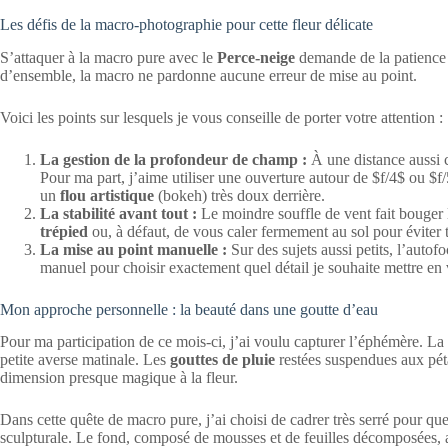
Les défis de la macro-photographie pour cette fleur délicate
S’attaquer à la macro pure avec le
Perce-neige
demande de la patience 
d’ensemble, la macro ne pardonne aucune erreur de mise au point.
Voici les points sur lesquels je vous conseille de porter votre attention :
La gestion de la profondeur de champ :
À une distance aussi c
Pour ma part, j’aime utiliser une ouverture autour de $f/4$ ou $f/
un
flou artistique
(bokeh) très doux derrière.
La stabilité avant tout :
Le moindre souffle de vent fait bouger l
trépied
ou, à défaut, de vous caler fermement au sol pour éviter 
La mise au point manuelle :
Sur des sujets aussi petits, l’autof
manuel pour choisir exactement quel détail je souhaite mettre en 
Mon approche personnelle : la beauté dans une goutte d’eau
Pour ma participation de ce mois-ci, j’ai voulu capturer l’éphémère. La 
petite averse matinale. Les
gouttes de pluie
restées suspendues aux péta
dimension presque magique à la fleur.
Dans cette quête de macro pure, j’ai choisi de cadrer très serré pour qu
sculpturale. Le fond, composé de mousses et de feuilles décomposées, ap