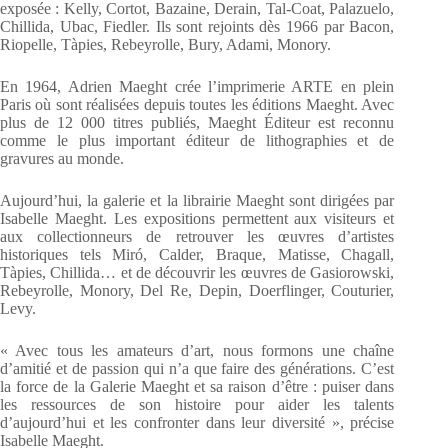
exposée : Kelly, Cortot, Bazaine, Derain, Tal-Coat, Palazuelo,
Chillida, Ubac, Fiedler. Ils sont rejoints dès 1966 par Bacon,
Riopelle, Tàpies, Rebeyrolle, Bury, Adami, Monory.
En 1964, Adrien Maeght crée l’imprimerie ARTE en plein
Paris où sont réalisées depuis toutes les éditions Maeght. Avec
plus de 12 000 titres publiés, Maeght Éditeur est reconnu
comme le plus important éditeur de lithographies et de
gravures au monde.
Aujourd’hui, la galerie et la librairie Maeght sont dirigées par
Isabelle Maeght. Les expositions permettent aux visiteurs et
aux collectionneurs de retrouver les œuvres d’artistes
historiques tels Miró, Calder, Braque, Matisse, Chagall,
Tàpies, Chillida… et de découvrir les œuvres de Gasiorowski,
Rebeyrolle, Monory, Del Re, Depin, Doerflinger, Couturier,
Levy.
« Avec tous les amateurs d’art, nous formons une chaîne
d’amitié et de passion qui n’a que faire des générations. C’est
la force de la Galerie Maeght et sa raison d’être : puiser dans
les ressources de son histoire pour aider les talents
d’aujourd’hui et les confronter dans leur diversité », précise
Isabelle Maeght.