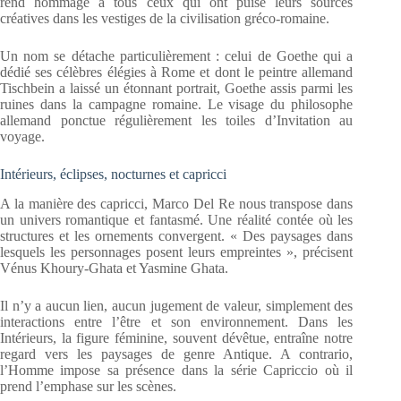
rend hommage à tous ceux qui ont puisé leurs sources
créatives dans les vestiges de la civilisation gréco-romaine.
Un nom se détache particulièrement : celui de Goethe qui a
dédié ses célèbres élégies à Rome et dont le peintre allemand
Tischbein a laissé un étonnant portrait, Goethe assis parmi les
ruines dans la campagne romaine. Le visage du philosophe
allemand ponctue régulièrement les toiles d’Invitation au
voyage.
Intérieurs, éclipses, nocturnes et capricci
A la manière des capricci, Marco Del Re nous transpose dans
un univers romantique et fantasmé. Une réalité contée où les
structures et les ornements convergent. « Des paysages dans
lesquels les personnages posent leurs empreintes », précisent
Vénus Khoury-Ghata et Yasmine Ghata.
Il n’y a aucun lien, aucun jugement de valeur, simplement des
interactions entre l’être et son environnement. Dans les
Intérieurs, la figure féminine, souvent dévêtue, entraîne notre
regard vers les paysages de genre Antique. A contrario,
l’Homme impose sa présence dans la série Capriccio où il
prend l’emphase sur les scènes.