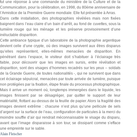
fut une réponse à une commande du ministère de la Culture et de la
Communication, pour la célébration, en 1998, du 80ème anniversaire de
l’Armistice de la Première Guerre mondiale. Elle fut présentée à Arras.
Dans cette installation, des photographies révélées mais non fixées
baignent dans l’eau claire d’un bain d’arrêt, au fond de cuvettes, sous la
lumière rouge qui les ménage et les préserve provisoirement d’une
inéluctable disparition.
Cette ambiance typique d’un laboratoire de la photographie argentique
devient celle d’une crypte, où des images survivent aux êtres disparus
qu’elles représentent, elles-mêmes menacées de disparition. En
pénétrant dans l’espace, le visiteur doit s’habituer à l’éclairage très
faible, pour découvrir que les images en sursis, entre révélation et
disparition, sont des visages d’hommes recadrés sur les yeux – soldats
de la Grande Guerre, de toutes nationalités -, qui ne survivent que dans
cet éclairage sépulcral, menacées par toute arrivée de lumière, puisque
non protégées par la fixation, étape finale du processus photographique.
Mais il arrive un moment où, longtemps immergées dans le liquide, les
images finissent par se désagréger, par quitter le support de leur
matérialité, flottant au-dessus de la feuille de papier. Alors la fragilité des
images devient extrême : chacune n’est plus qu’une pellicule de sels
d’argent sur la surface de l’eau, configuration de particules à la merci du
moindre souffle d’air qui rendrait méconnaissable le visage du disparu,
avant que l’image disparaisse à son tour, se dissipant comme s’efface
une empreinte sur le sable.
Alain Fleischer