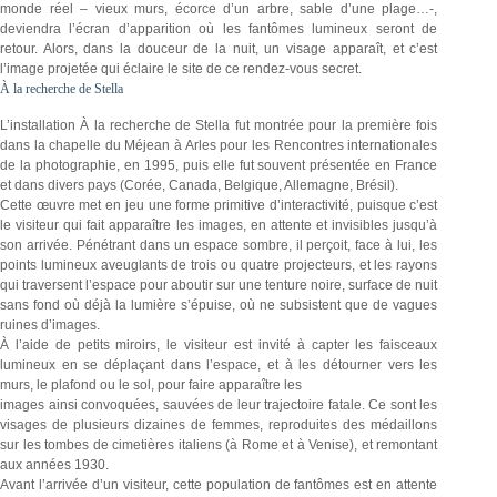
monde réel – vieux murs, écorce d’un arbre, sable d’une plage…-,
deviendra l’écran d’apparition où les fantômes lumineux seront de
retour. Alors, dans la douceur de la nuit, un visage apparaît, et c’est
l’image projetée qui éclaire le site de ce rendez-vous secret.
À la recherche de Stella
L’installation À la recherche de Stella fut montrée pour la première fois
dans la chapelle du Méjean à Arles pour les Rencontres internationales
de la photographie, en 1995, puis elle fut souvent présentée en France
et dans divers pays (Corée, Canada, Belgique, Allemagne, Brésil).
Cette œuvre met en jeu une forme primitive d’interactivité, puisque c’est
le visiteur qui fait apparaître les images, en attente et invisibles jusqu’à
son arrivée. Pénétrant dans un espace sombre, il perçoit, face à lui, les
points lumineux aveuglants de trois ou quatre projecteurs, et les rayons
qui traversent l’espace pour aboutir sur une tenture noire, surface de nuit
sans fond où déjà la lumière s’épuise, où ne subsistent que de vagues
ruines d’images.
À l’aide de petits miroirs, le visiteur est invité à capter les faisceaux
lumineux en se déplaçant dans l’espace, et à les détourner vers les
murs, le plafond ou le sol, pour faire apparaître les
images ainsi convoquées, sauvées de leur trajectoire fatale. Ce sont les
visages de plusieurs dizaines de femmes, reproduites des médaillons
sur les tombes de cimetières italiens (à Rome et à Venise), et remontant
aux années 1930.
Avant l’arrivée d’un visiteur, cette population de fantômes est en attente