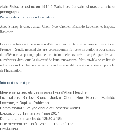
Alain Fleischer est né en 1944 à Paris.Il est écrivain, cinéaste, artiste et
photographe
Parcours dans l’exposition Incarnations
Avec Shirley Bruno, Junkai Chen, Noé Grenier, Mathilde Lavenne, et Baptiste
Rabichon
Ces cinq artistes ont en commun d’être ou d’avoir été très récemment résidents au
Fresnoy – Studio national des arts contemporains. Si cette institution a pour champ
de référence la photographie et le cinéma, elle est très marquée par les arts
numériques dans toute la diversité de leurs innovations. Mais au-delà de ce lieu de
référence qui les a fait se côtoyer, ce qui les rassemble ici est une certaine approche
de l’incarnation.
Informations pratiques
Mouvements secrets des images fixes d’Alain Fleischer
Incarnations Shirley Bruno, Junkai Chen, Noé Grenier, Mathilde
Lavenne, et Baptiste Rabichon
Commissariat : Évelyne Artaud et Catherine Viollet
Exposition du 19 mars au 7 mai 2017
Du mardi au dimanche de 13h30 à 18h
Et le mercredi de 10h à 12h et de 13h30 à 18h
Entrée libre