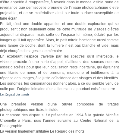
d’être appelée à réapparaître, à revenir dans le monde visible, sorte de
revenance que permet cette propriété de l’image photographique d’être
projetable, et de se matérialiser ainsi sur toute surface susceptible de
faire écran.
En fait, c’est une double apparition et une double exploration qui se
produisent : non seulement celle de cette multitude de visages d’êtres
aujourd’hui disparus, mais celle de l’espace lui-même, éclairé par les
images qu’il fait apparaître. Alors, le petit miroir fonctionne aussi comme
une lampe de poche, dont la lumière n’est pas blanche et vide, mais
déjà chargée d’images et de mémoire.
En explorant l’espace traversé par les spectres qu’il intercepte, le
visiteur procède à une sorte d’appel, d’ailleurs, des sources sonores
assez discrètes pour que leur localisation reste incertaine, qui égrainent
une litanie de noms et de prénoms, monotone et indifférente à la
réponse des images, à la juste coïncidence des visages et des identités.
Les sonorités, les consonances donnent alors, à ce qui semble venu de
nulle part, l’origine lointaine d’un ailleurs qui a pourtant existé sur terre.
Le Regard des morts
Une première version d’une œuvre composée de tirages
photographiques non fixés, intitulée
La chambre des disparus, fut présentée en 1994 à la galerie Michèle
Chomette à Paris, puis l’année suivante au Centre National de la
Photographie.
La version finalement intitulée Le Regard des morts