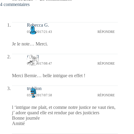
4 commentaires
Rebecca G.
05/01/2017/21:43
RÉPONDRE
Je le note… Merci.
jill bill
03/01/2017/08:47
RÉPONDRE
Merci Bernie… belle intrigue en effet !
trublion
03/01/2017/07:58
RÉPONDRE
l ‘intrigue me plait, et comme notre justice ne vaut rien,
j’ adore quand elle est rendue par des justiciers
Bonne journée
Amitié