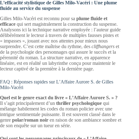
L’efficacité stylistique de Gilles Milo-Vacéri : Une plume
fluide au service du suspense
Gilles Milo-Vacéri est reconnu pour sa
plume fluide et
efficace
qui sert magistralement la construction du suspense.
Analysons ici la technique narrative employée : l’auteur guide
délibérément le lecteur à travers de multiples fausses pistes et
« impasses », jouant avec nos attentes pour mieux nous
surprendre. C’est cette maîtrise du rythme, des
cliffhangers
et
de la psychologie des personnages qui assure le succès et la
pérennité du roman. La structure narrative, en apparence
linéaire, est en réalité un labyrinthe conçu pour maintenir le
lecteur captivé de la première à la dernière page.
FAQ : Réponses rapides sur L’Affaire Aurore S. de Gilles
Milo-Vacéri
Quel est le genre exact du livre « L’Affaire Aurore S. » ?
Il s’agit principalement d’un
thriller psychologique
qui
mélange habilement les codes du roman policier avec une
intrigue sentimentale puissante. Il est souvent classé dans le
genre
polar/roman noir
en raison de son ambiance sombre et
de son enquête sur un tueur en série.
Qui sont les personnages principaux de « L’Affaire