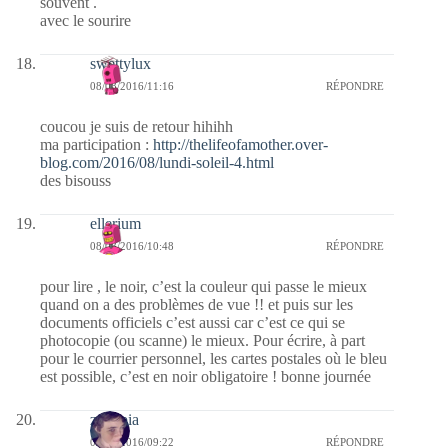
souvent .
avec le sourire
swettylux
08/08/2016/11:16
RÉPONDRE
coucou je suis de retour hihihh
ma participation :
http://thelifeofamother.over-
blog.com/2016/08/lundi-soleil-4.html
des bisouss
ellerium
08/08/2016/10:48
RÉPONDRE
pour lire , le noir, c’est la couleur qui passe le mieux
quand on a des problèmes de vue !! et puis sur les
documents officiels c’est aussi car c’est ce qui se
photocopie (ou scanne) le mieux. Pour écrire, à part
pour le courrier personnel, les cartes postales où le bleu
est possible, c’est en noir obligatoire ! bonne journée
zenopia
08/08/2016/09:22
RÉPONDRE