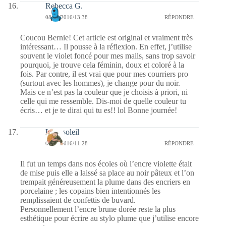
Rebecca G.
08/08/2016/13:38
RÉPONDRE
Coucou Bernie! Cet article est original et vraiment très
intéressant… Il pousse à la réflexion. En effet, j’utilise
souvent le violet foncé pour mes mails, sans trop savoir
pourquoi, je trouve cela féminin, doux et coloré à la
fois. Par contre, il est vrai que pour mes courriers pro
(surtout avec les hommes), je change pour du noir.
Mais ce n’est pas la couleur que je choisis à priori, ni
celle qui me ressemble. Dis-moi de quelle couleur tu
écris… et je te dirai qui tu es!! lol Bonne journée!
Lilousoleil
08/08/2016/11:28
RÉPONDRE
Il fut un temps dans nos écoles où l’encre violette était
de mise puis elle a laissé sa place au noir pâteux et l’on
trempait généreusement la plume dans des encriers en
porcelaine ; les copains bien intentionnés les
remplissaient de confettis de buvard.
Personnellement l’encre brune dorée reste la plus
esthétique pour écrire au stylo plume que j’utilise encore